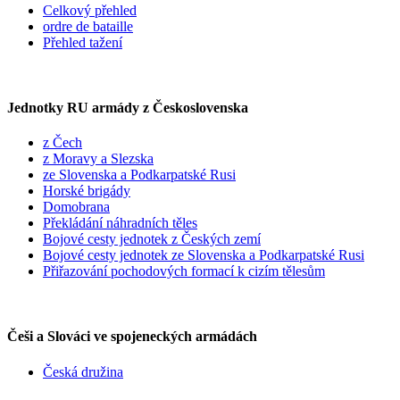
Celkový přehled
ordre de bataille
Přehled tažení
Jednotky RU armády z Československa
z Čech
z Moravy a Slezska
ze Slovenska a Podkarpatské Rusi
Horské brigády
Domobrana
Překládání náhradních těles
Bojové cesty jednotek z Českých zemí
Bojové cesty jednotek ze Slovenska a Podkarpatské Rusi
Přiřazování pochodových formací k cizím tělesům
Češi a Slováci ve spojeneckých armádách
Česká družina