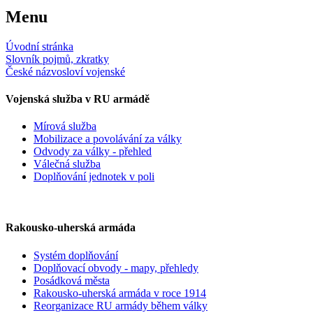
Menu
Úvodní stránka
Slovník pojmů, zkratky
České názvosloví vojenské
Vojenská služba v RU armádě
Mírová služba
Mobilizace a povolávání za války
Odvody za války - přehled
Válečná služba
Doplňování jednotek v poli
Rakousko-uherská armáda
Systém doplňování
Doplňovací obvody - mapy, přehledy
Posádková města
Rakousko-uherská armáda v roce 1914
Reorganizace RU armády během války