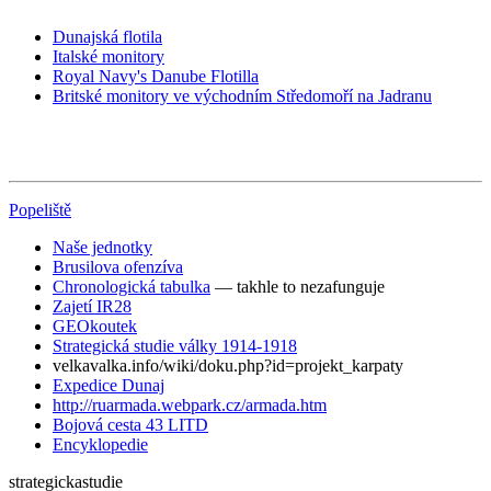
Dunajská flotila
Italské monitory
Royal Navy's Danube Flotilla
Britské monitory ve východním Středomoří na Jadranu
Popeliště
Naše jednotky
Brusilova ofenzíva
Chronologická tabulka
— takhle to nezafunguje
Zajetí IR28
GEOkoutek
Strategická studie války 1914-1918
velkavalka.info/wiki/doku.php?id=projekt_karpaty
Expedice Dunaj
http://ruarmada.webpark.cz/armada.htm
Bojová cesta 43 LITD
Encyklopedie
strategickastudie