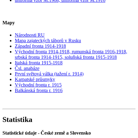
uniforma vzor M.1908; uniforma vzor M.1916
Mapy
Národnosti RU
Mapa zajateckých táborů v Rusku
Západní fronta 1914-1918
Východní fronta 1914-1918, rumunská fronta 1916-1918,
srbská fronta 1914-1915, soluňská fronta 1915-1918
Italská fronta 1915-1918
Čsl. anabáze
První světová válka (tažení r. 1914)
Karpatské průsmyky
Východní fronta r. 1915
Balkánská fronta r. 1916
Statistika
Statistické údaje - České země a Slovensko