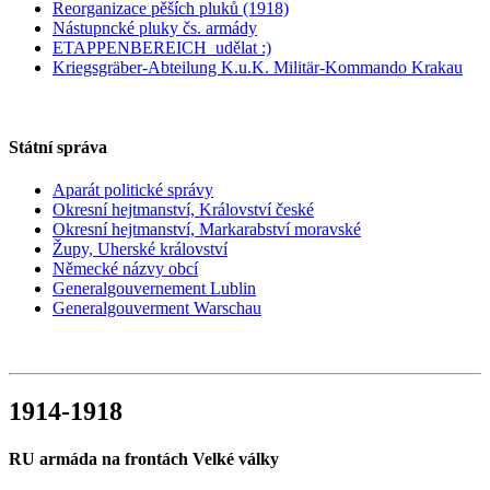
Reorganizace pěších pluků (1918)
Nástupncké pluky čs. armády
ETAPPENBEREICH_udělat :)
Kriegsgräber-Abteilung K.u.K. Militär-Kommando Krakau
Státní správa
Aparát politické správy
Okresní hejtmanství, Království české
Okresní hejtmanství, Markarabství moravské
Župy, Uherské království
Německé názvy obcí
Generalgouvernement Lublin
Generalgouverment Warschau
1914-1918
RU armáda na frontách Velké války