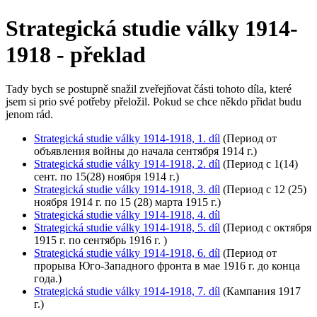
Strategická studie války 1914-
1918 - překlad
Tady bych se postupně snažil zveřejňovat části tohoto díla, které
jsem si prio své potřeby přeložil. Pokud se chce někdo přidat budu
jenom rád.
Strategická studie války 1914-1918, 1. díl
(Период от
объявления войны до начала сентября 1914 г.)
Strategická studie války 1914-1918, 2. díl
(Период с 1(14)
сент. по 15(28) ноября 1914 г.)
Strategická studie války 1914-1918, 3. díl
(Период с 12 (25)
ноября 1914 г. по 15 (28) марта 1915 г.)
Strategická studie války 1914-1918, 4. díl
Strategická studie války 1914-1918, 5. díl
(Период с октября
1915 г. по сентябрь 1916 г. )
Strategická studie války 1914-1918, 6. díl
(Период от
прорыва Юго-Западного фронта в мае 1916 г. до конца
года.)
Strategická studie války 1914-1918, 7. díl
(Кампания 1917
г.)