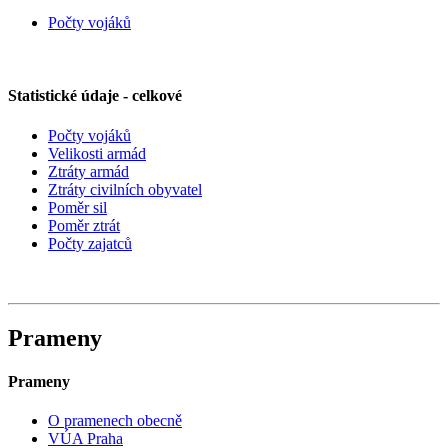
Počty vojáků
Statistické údaje - celkové
Počty vojáků
Velikosti armád
Ztráty armád
Ztráty civilních obyvatel
Poměr sil
Poměr ztrát
Počty zajatců
Prameny
Prameny
O pramenech obecně
VÚA Praha