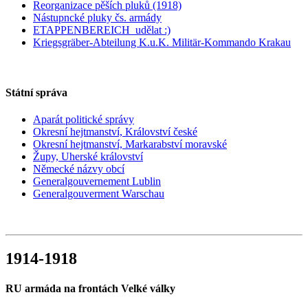
Reorganizace pěších pluků (1918)
Nástupncké pluky čs. armády
ETAPPENBEREICH_udělat :)
Kriegsgräber-Abteilung K.u.K. Militär-Kommando Krakau
Státní správa
Aparát politické správy
Okresní hejtmanství, Království české
Okresní hejtmanství, Markarabství moravské
Župy, Uherské království
Německé názvy obcí
Generalgouvernement Lublin
Generalgouverment Warschau
1914-1918
RU armáda na frontách Velké války