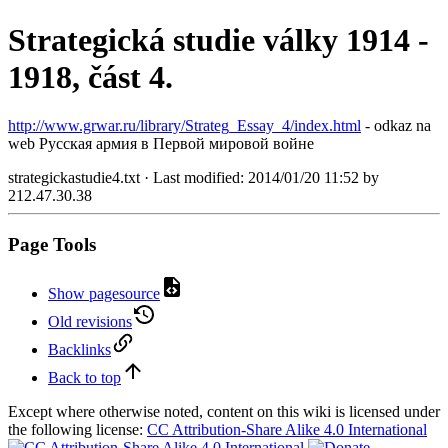
Strategická studie války 1914 -
1918, část 4.
http://www.grwar.ru/library/Strateg_Essay_4/index.html
- odkaz na
web Русская армия в Первой мировой войне
strategickastudie4.txt
· Last modified:
2014/01/20 11:52
by
212.47.30.38
Page Tools
Show pagesource
Old revisions
Backlinks
Back to top
Except where otherwise noted, content on this wiki is licensed under
the following license:
CC Attribution-Share Alike 4.0 International