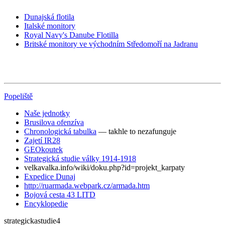
Dunajská flotila
Italské monitory
Royal Navy's Danube Flotilla
Britské monitory ve východním Středomoří na Jadranu
Popeliště
Naše jednotky
Brusilova ofenzíva
Chronologická tabulka
— takhle to nezafunguje
Zajetí IR28
GEOkoutek
Strategická studie války 1914-1918
velkavalka.info/wiki/doku.php?id=projekt_karpaty
Expedice Dunaj
http://ruarmada.webpark.cz/armada.htm
Bojová cesta 43 LITD
Encyklopedie
strategickastudie4