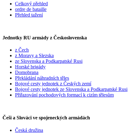
Celkový přehled
ordre de bataille
Přehled tažení
Jednotky RU armády z Československa
z Čech
z Moravy a Slezska
ze Slovenska a Podkarpatské Rusi
Horské brigády
Domobrana
Překládání náhradních těles
Bojové cesty jednotek z Českých zemí
Bojové cesty jednotek ze Slovenska a Podkarpatské Rusi
Přiřazování pochodových formací k cizím tělesům
Češi a Slováci ve spojeneckých armádách
Česká družina