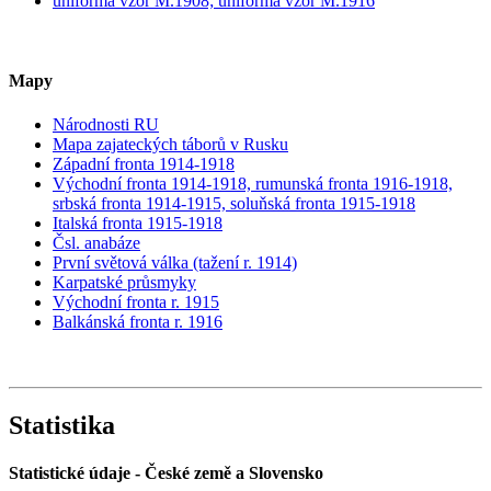
uniforma vzor M.1908; uniforma vzor M.1916
Mapy
Národnosti RU
Mapa zajateckých táborů v Rusku
Západní fronta 1914-1918
Východní fronta 1914-1918, rumunská fronta 1916-1918,
srbská fronta 1914-1915, soluňská fronta 1915-1918
Italská fronta 1915-1918
Čsl. anabáze
První světová válka (tažení r. 1914)
Karpatské průsmyky
Východní fronta r. 1915
Balkánská fronta r. 1916
Statistika
Statistické údaje - České země a Slovensko