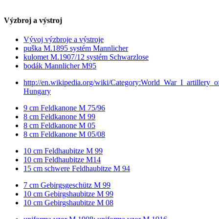
Výzbroj a výstroj
Vývoj výzbroje a výstroje
puška M.1895 systém Mannlicher
kulomet M.1907/12 systém Schwarzlose
bodák Mannlicher M95
http://en.wikipedia.org/wiki/Category:World_War_I_artillery_o
Hungary
9 cm Feldkanone M 75/96
8 cm Feldkanone M 99
8 cm Feldkanone M 05
8 cm Feldkanone M 05/08
10 cm Feldhaubitze M 99
10 cm Feldhaubitze M14
15 cm schwere Feldhaubitze M 94
7 cm Gebirgsgeschütz M 99
10 cm Gebirgshaubitze M 99
10 cm Gebirgshaubitze M 08