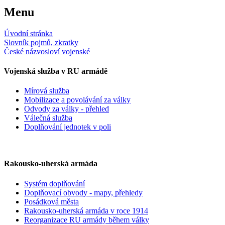
Menu
Úvodní stránka
Slovník pojmů, zkratky
České názvosloví vojenské
Vojenská služba v RU armádě
Mírová služba
Mobilizace a povolávání za války
Odvody za války - přehled
Válečná služba
Doplňování jednotek v poli
Rakousko-uherská armáda
Systém doplňování
Doplňovací obvody - mapy, přehledy
Posádková města
Rakousko-uherská armáda v roce 1914
Reorganizace RU armády během války