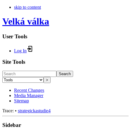
skip to content
Velká válka
User Tools
Log In
Site Tools
Search
>
Recent Changes
Media Manager
Sitemap
Trace:
•
strategickastudie4
Sidebar