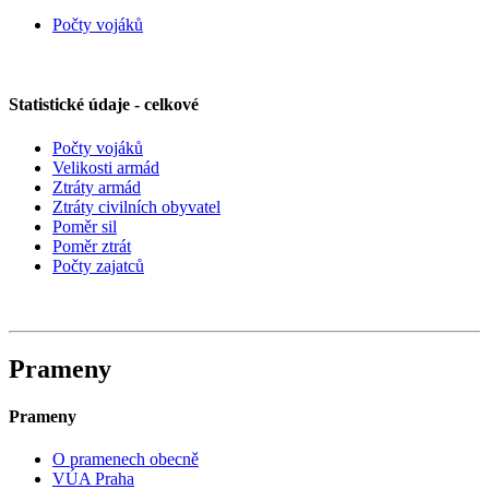
Počty vojáků
Statistické údaje - celkové
Počty vojáků
Velikosti armád
Ztráty armád
Ztráty civilních obyvatel
Poměr sil
Poměr ztrát
Počty zajatců
Prameny
Prameny
O pramenech obecně
VÚA Praha