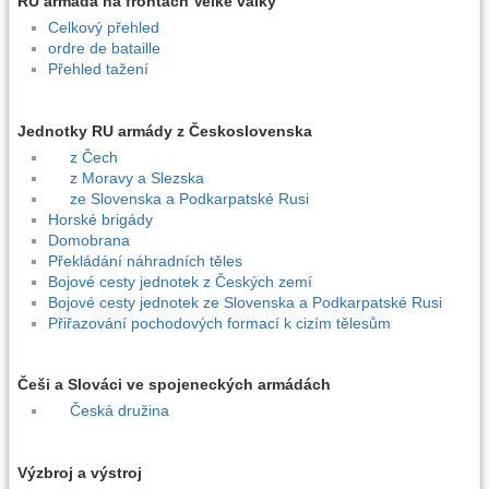
RU armáda na frontách Velké války
Celkový přehled
ordre de bataille
Přehled tažení
Jednotky RU armády z Československa
z Čech
z Moravy a Slezska
ze Slovenska a Podkarpatské Rusi
Horské brigády
Domobrana
Překládání náhradních těles
Bojové cesty jednotek z Českých zemí
Bojové cesty jednotek ze Slovenska a Podkarpatské Rusi
Přiřazování pochodových formací k cizím tělesům
Češi a Slováci ve spojeneckých armádách
Česká družina
Výzbroj a výstroj