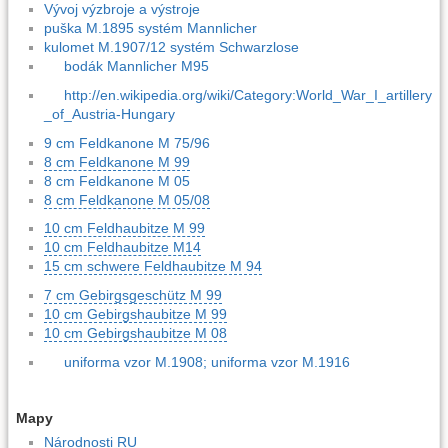
Vývoj výzbroje a výstroje
puška M.1895 systém Mannlicher
kulomet M.1907/12 systém Schwarzlose
bodák Mannlicher M95
http://en.wikipedia.org/wiki/Category:World_War_I_artillery
_of_Austria-Hungary
9 cm Feldkanone M 75/96
8 cm Feldkanone M 99
8 cm Feldkanone M 05
8 cm Feldkanone M 05/08
10 cm Feldhaubitze M 99
10 cm Feldhaubitze M14
15 cm schwere Feldhaubitze M 94
7 cm Gebirgsgeschütz M 99
10 cm Gebirgshaubitze M 99
10 cm Gebirgshaubitze M 08
uniforma vzor M.1908; uniforma vzor M.1916
Mapy
Národnosti RU