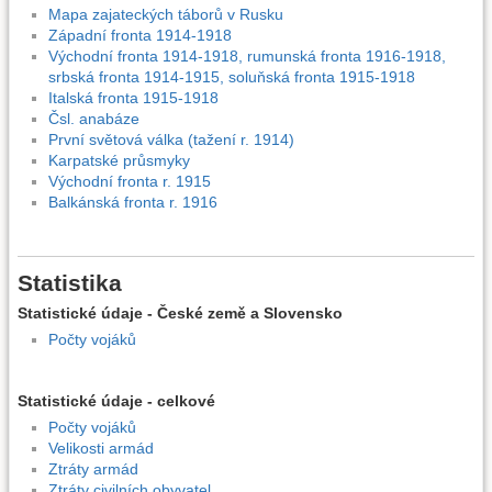
Mapa zajateckých táborů v Rusku
Západní fronta 1914-1918
Východní fronta 1914-1918, rumunská fronta 1916-1918,
srbská fronta 1914-1915, soluňská fronta 1915-1918
Italská fronta 1915-1918
Čsl. anabáze
První světová válka (tažení r. 1914)
Karpatské průsmyky
Východní fronta r. 1915
Balkánská fronta r. 1916
Statistika
Statistické údaje - České země a Slovensko
Počty vojáků
Statistické údaje - celkové
Počty vojáků
Velikosti armád
Ztráty armád
Ztráty civilních obyvatel