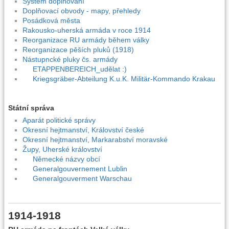
Systém doplňování
Doplňovací obvody - mapy, přehledy
Posádková města
Rakousko-uherská armáda v roce 1914
Reorganizace RU armády během války
Reorganizace pěších pluků (1918)
Nástupncké pluky čs. armády
ETAPPENBEREICH_udělat :)
Kriegsgräber-Abteilung K.u.K. Militär-Kommando Krakau
Státní správa
Aparát politické správy
Okresní hejtmanství, Království české
Okresní hejtmanství, Markarabství moravské
Župy, Uherské království
Německé názvy obcí
Generalgouvernement Lublin
Generalgouverment Warschau
1914-1918