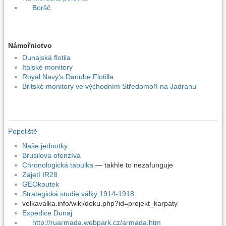
Boršč
Námořnictvo
Dunajská flotila
Italské monitory
Royal Navy's Danube Flotilla
Britské monitory ve východním Středomoří na Jadranu
Popeliště
Naše jednotky
Brusilova ofenzíva
Chronologická tabulka
— takhle to nezafunguje
Zajetí IR28
GEOkoutek
Strategická studie války 1914-1918
velkavalka.info/wiki/doku.php?id=projekt_karpaty
Expedice Dunaj
http://ruarmada.webpark.cz/armada.htm