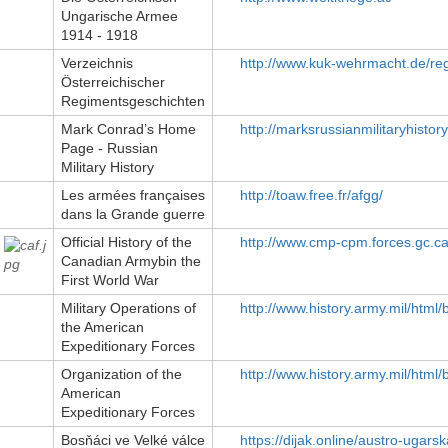
Ungarische Armee
1914 - 1918
Verzeichnis
http://www.kuk-wehrmacht.de/re
Österreichischer
Regimentsgeschichten
Mark Conrad’s Home
http://marksrussianmilitaryhisto
Page - Russian
Military History
Les armées françaises
http://toaw.free.fr/afgg/
dans la Grande guerre
Official History of the
http://www.cmp-cpm.forces.gc.c
Canadian Armybin the
First World War
Military Operations of
http://www.history.army.mil/ht
the American
Expeditionary Forces
Organization of the
http://www.history.army.mil/ht
American
Expeditionary Forces
Bosňáci ve Velké válce
https://dijak.online/austro-ugars