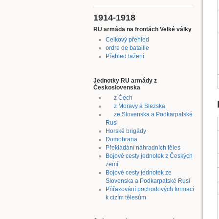
1914-1918
RU armáda na frontách Velké války
Celkový přehled
ordre de bataille
Přehled tažení
Jednotky RU armády z
Československa
z Čech
z Moravy a Slezska
ze Slovenska a Podkarpatské
Rusi
Horské brigády
Domobrana
Překládání náhradních těles
Bojové cesty jednotek z Českých
zemí
Bojové cesty jednotek ze
Slovenska a Podkarpatské Rusi
Přiřazování pochodových formací
k cizím tělesům