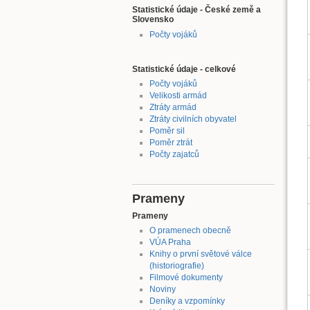
Statistické údaje - České země a
Slovensko
Počty vojáků
Statistické údaje - celkové
Počty vojáků
Velikosti armád
Ztráty armád
Ztráty civilních obyvatel
Poměr sil
Poměr ztrát
Počty zajatců
Prameny
Prameny
O pramenech obecně
VÚA Praha
Knihy o první světové válce
(historiografie)
Filmové dokumenty
Noviny
Deníky a vzpomínky