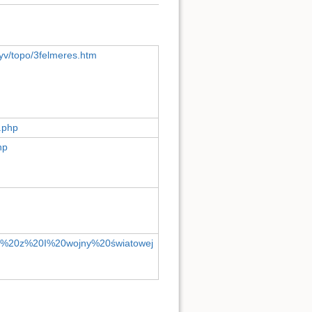
nyv/topo/3felmeres.htm
.php
hp
arz%20z%20I%20wojny%20światowej