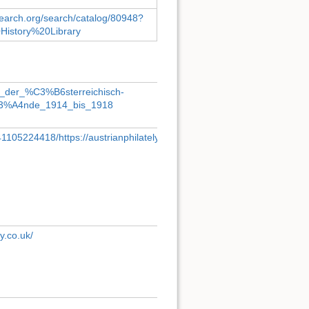
search.org/search/catalog/80948?
0History%20Library
ste_der_%C3%B6sterreichisch-
C3%A4nde_1914_bis_1918
41105224418/https://austrianphilately.com/dixnut/dn6.htm
y.co.uk/