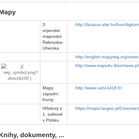
Mapy
3.
http://lazarus.elte.hu/hun/digko
vojenské
mapování
Rakouska-
Uherska
http://english.mapywig.org/news
http://www.maps4u.lt/en/news.p
Mapy
http://www.carto1418.fr/
západní
fronty
Hřbitovy z
https://mapa.targeo.pl/Cment
1. světové
v Polsku
Knihy, dokumenty, ...