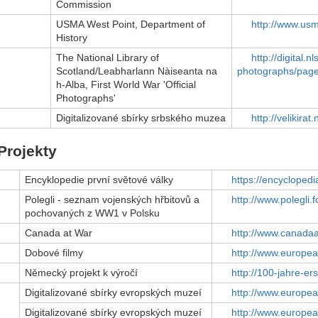
Commission
USMA West Point, Department of
http://www.us
History
The National Library of
http://digital.nl
Scotland/Leabharlann Nàiseanta na
photographs/pag
h-Alba, First World War 'Official
Photographs'
Digitalizované sbírky srbského muzea
http://velikirat.
Projekty
Encyklopedie první světové války
https://encyclopedi
Polegli - seznam vojenských hřbitovů a
http://www.polegli.f
pochovaných z WW1 v Polsku
Canada at War
http://www.canadaa
Dobové filmy
http://www.europea
Německý projekt k výročí
http://100-jahre-ers
Digitalizované sbírky evropských muzeí
http://www.europe
Digitalizované sbírky evropských muzeí
http://www.europea