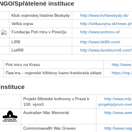
NGO/Spřátelené instituce
Klub vojenskej histórie Beskydy
http://www.kvhbeskydy.sk/
Veľká vojna
http://velkavojna.sk/news.p
Fundacija Poti miru v Posočju
http://www.potmiru.si/
LIR8
http://www.kk8lir.com/
LstIR8
http://www.landsturm8.com/
Poti miru na Krasu
http://www.
Пам’ять - vojenské hřbitovy Ivano-frankivská oblast
https://mp.
Instituce
Projekt Městské knihovny v Praze k
http://www.mlp.
100. výročí
projekty/prvni-sve
Australian War Memorial
http://www.aw
Commonwealth War Graves
http://www.cwg