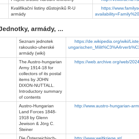
Kvalifikační listiny důstojníků R-U
https://www.family
armády
availability=Family%2
Jednotky, armády, ...
Seznam jednotek
https://de.wikipedia.org/wiki/Li
rakousko-uherské
ungarischen_Milit%C3%A4rverb%
armády (wiki)
The Austro-hungarian
https://web.archive.org/web/202
Army 1914-18 for
collectors of its postal
items by JOHN
DIXON-NUTTALL.
Introductory summary
of contents
Austro-Hungarian
http://www.austro-hungarian-arm
Land Forces 1848-
1918 by Glenn
Jewison & Jörg C.
Steiner
Die Österreichisch-
http://www.weltkriege.at/