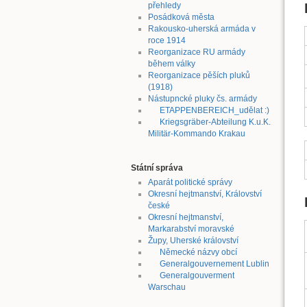
přehledy
Posádková města
Rakousko-uherská armáda v
roce 1914
Reorganizace RU armády
během války
Reorganizace pěších pluků
(1918)
Nástupncké pluky čs. armády
ETAPPENBEREICH_udělat :)
Kriegsgräber-Abteilung K.u.K.
Militär-Kommando Krakau
Státní správa
Aparát politické správy
Okresní hejtmanství, Království
české
Okresní hejtmanství,
Markarabství moravské
Župy, Uherské království
Německé názvy obcí
Generalgouvernement Lublin
Generalgouverment
Warschau