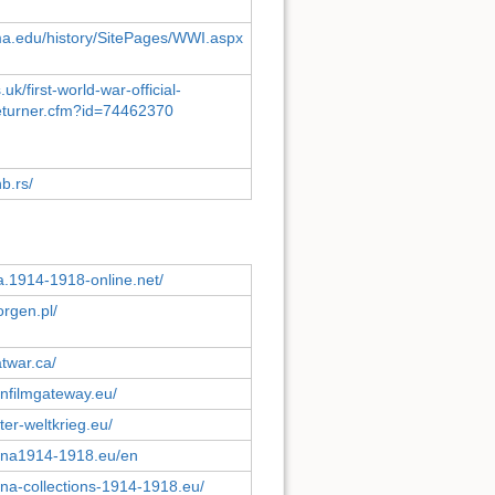
ma.edu/history/SitePages/WWI.aspx
s.uk/first-world-war-official-
eturner.cfm?id=74462370
nb.rs/
a.1914-1918-online.net/
orgen.pl/
twar.ca/
nfilmgateway.eu/
ter-weltkrieg.eu/
ana1914-1918.eu/en
na-collections-1914-1918.eu/