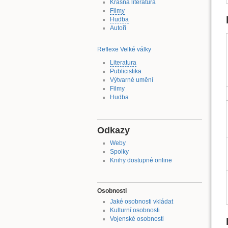
Krásná literatura
Filmy
Hudba
Autoři
Reflexe Velké války
Literatura
Publicistika
Výtvarné umění
Filmy
Hudba
Odkazy
Weby
Spolky
Knihy dostupné online
Osobnosti
Jaké osobnosti vkládat
Kulturní osobnosti
Vojenské osobnosti