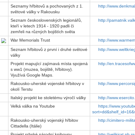
Seznamy hřbitovů a pochovaných z 1.
http://www.denkmal
světové války v Rakousku
Seznam československých legionářů,
http://pamatnik.valk
kteří v letech 1914 - 1920 padli či
zemřeli na různých bojištích světa
War Memorials Trust
http://www.warmemo
Seznam hřbitovů z první i druhé světové
http://www.weltkrie
války
Projekt mapující zajímavá místa spojená
http://en.tracesof
s ww1 (muzea, bojiště, hřbitovy).
Využívá Google Maps.
Rakousko-uherské vojenské hřbitovy v
http://www.percorsi
okolí Terstu
Italský projekt ke stoletému výročí války
http://www.esercito
Velká válka na Youtube
https://www.youtub
sort=dd&shelf_id=16&
Rakousko-uherský vojenský hřbitov
http://cimitero-mili
Cittadella (Itálie)
Projekt srbské národní knihovny
http://velikirat.nb.rs