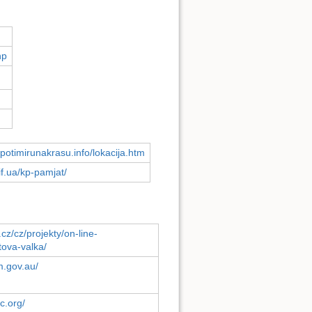
hp
potimirunakrasu.info/lokacija.htm
if.ua/kp-pamjat/
cz/cz/projekty/on-line-
tova-valka/
m.gov.au/
c.org/