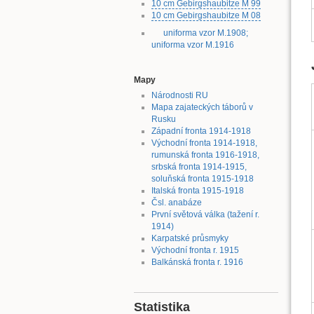
10 cm Gebirgshaubitze M 99
10 cm Gebirgshaubitze M 08
uniforma vzor M.1908;
uniforma vzor M.1916
Mapy
Národnosti RU
Mapa zajateckých táborů v
Rusku
Západní fronta 1914-1918
Východní fronta 1914-1918,
rumunská fronta 1916-1918,
srbská fronta 1914-1915,
soluňská fronta 1915-1918
Italská fronta 1915-1918
Čsl. anabáze
První světová válka (tažení r.
1914)
Karpatské průsmyky
Východní fronta r. 1915
Balkánská fronta r. 1916
Statistika