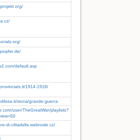
projekt.org/
a.cz/
rials.org/
gsopfer.de/
ww1.com/default.asp
provinciats.it/1914-1918/
.difesa.it/storia/grande-guerra
e.com/user/TheGreatWar/playlists?
view=50
tare-di-cittadella.webnode.cz/
/