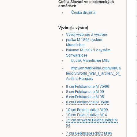
Češi a Slováci ve spojeneckých
armádách
Česká družina
Výzbroj a výstroj
Vývoj výzbroje a výstroje
puška M.1895 systém
Mannlicher
kulomet M.1907/12 systém
Schwarzlose
bodák Mannlicher M95
http://en.wikipedia.org/wiki/Ca
tegory:World_War_I_artillery_of_
Austria-Hungary
9 cm Feldkanone M 75/96
8 cm Feldkanone M 99
8 cm Feldkanone M 05
8 cm Feldkanone M 05/08
10 cm Feldhaubitze M 99
10 cm Feldhaubitze M14
15 cm schwere Feldhaubitze M
94
7 cm Gebirgsgeschütz M 99