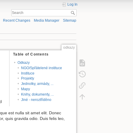
Log In
Recent Changes
Media Manager
Sitemap
odkazy
Table of Contents
Odkazy
NGO/Spřátelené instituce
Instituce
Projekty
Jednotky, armády, ...
Mapy
Knihy, dokumenty, ...
Jiné - neroztříděno
d
isque est nulla sit amet elit. Donec
r, quis gravida odio. Duis felis leo,