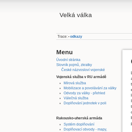
Velká válka
Trace:
odkazy
•
Menu
Úvodní stránka
Slovník pojmů, zkratky
České názvosloví vojenské
Vojenská služba v RU armádě
Mírová služba
Mobilizace a povolávání za války
Odvody za války - přehled
Válečná služba
Doplňování jednotek v poli
Rakousko-uherská armáda
Systém doplňování
Doplňovací obvody - mapy,