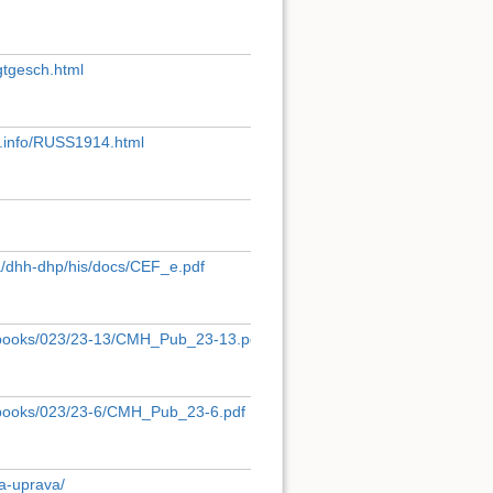
gtgesch.html
ry.info/RUSS1914.html
a/dhh-dhp/his/docs/CEF_e.pdf
ml/books/023/23-13/CMH_Pub_23-13.pdf
ml/books/023/23-6/CMH_Pub_23-6.pdf
ka-uprava/