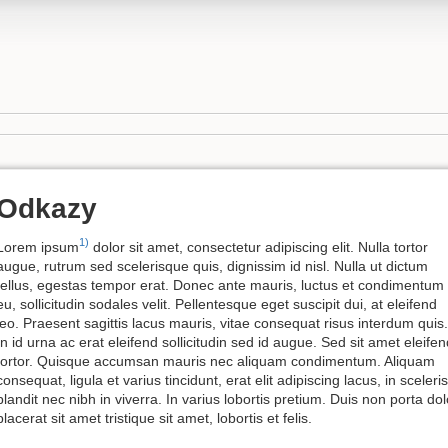
Odkazy
1)
Lorem ipsum
dolor sit amet, consectetur adipiscing elit. Nulla tortor
augue, rutrum sed scelerisque quis, dignissim id nisl. Nulla ut dictum
tellus, egestas tempor erat. Donec ante mauris, luctus et condimentum
eu, sollicitudin sodales velit. Pellentesque eget suscipit dui, at eleifend
leo. Praesent sagittis lacus mauris, vitae consequat risus interdum quis.
In id urna ac erat eleifend sollicitudin sed id augue. Sed sit amet eleifen
tortor. Quisque accumsan mauris nec aliquam condimentum. Aliquam
consequat, ligula et varius tincidunt, erat elit adipiscing lacus, in sceler
blandit nec nibh in viverra. In varius lobortis pretium. Duis non porta dolo
placerat sit amet tristique sit amet, lobortis et felis.