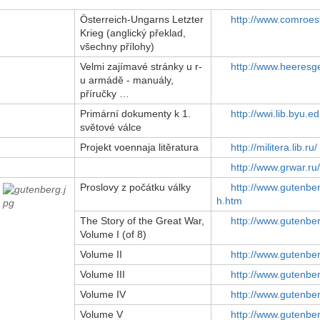
Österreich-Ungarns Letzter
http://www.comroe
Krieg (anglický překlad,
všechny přílohy)
Velmi zajímavé stránky u r-
http://www.heeresg
u armádě - manuály,
příručky …
Primární dokumenty k 1.
http://wwi.lib.byu
světové válce
Projekt voennaja litěratura
http://militera.lib.ru/
http://www.grwar.ru/
Proslovy z počátku války
http://www.gutenbe
h.htm
The Story of the Great War,
http://www.gutenber
Volume I (of 8)
Volume II
http://www.gutenber
Volume III
http://www.gutenber
Volume IV
http://www.gutenber
Volume V
http://www.gutenbe