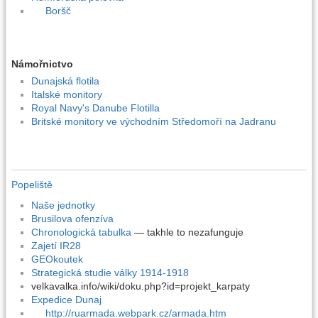
Boršč
Námořnictvo
Dunajská flotila
Italské monitory
Royal Navy's Danube Flotilla
Britské monitory ve východním Středomoří na Jadranu
Popeliště
Naše jednotky
Brusilova ofenzíva
Chronologická tabulka
— takhle to nezafunguje
Zajetí IR28
GEOkoutek
Strategická studie války 1914-1918
velkavalka.info/wiki/doku.php?id=projekt_karpaty
Expedice Dunaj
http://ruarmada.webpark.cz/armada.htm