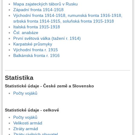
Mapa zajateckých táborů v Rusku
Západní fronta 1914-1918
Východní fronta 1914-1918, rumunská fronta 1916-1918,
srbská fronta 1914-1915, soluňská fronta 1915-1918
Italská fronta 1915-1918
Čsl. anabáze
První světová válka (tažení r. 1914)
Karpatské průsmyky
Východní fronta r. 1915
Balkánská fronta r. 1916
Statistika
Statistické údaje - České země a Slovensko
Počty vojáků
Statistické údaje - celkové
Počty vojáků
Velikosti armád
Ztráty armád
Ztráty civilních obyvatel