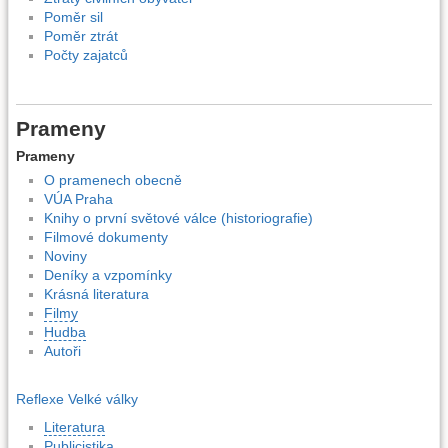
Poměr sil
Poměr ztrát
Počty zajatců
Prameny
Prameny
O pramenech obecně
VÚA Praha
Knihy o první světové válce (historiografie)
Filmové dokumenty
Noviny
Deníky a vzpomínky
Krásná literatura
Filmy
Hudba
Autoři
Reflexe Velké války
Literatura
Publicistika