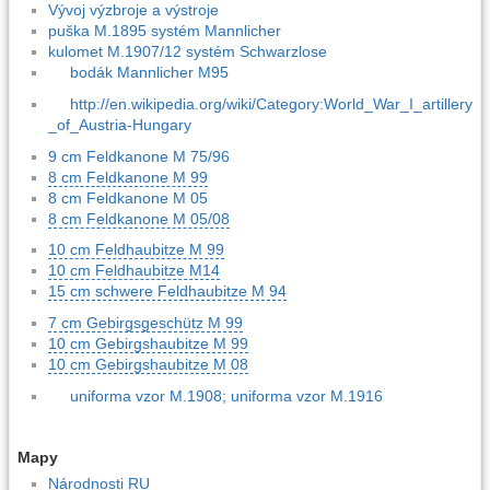
Vývoj výzbroje a výstroje
puška M.1895 systém Mannlicher
kulomet M.1907/12 systém Schwarzlose
bodák Mannlicher M95
http://en.wikipedia.org/wiki/Category:World_War_I_artillery
_of_Austria-Hungary
9 cm Feldkanone M 75/96
8 cm Feldkanone M 99
8 cm Feldkanone M 05
8 cm Feldkanone M 05/08
10 cm Feldhaubitze M 99
10 cm Feldhaubitze M14
15 cm schwere Feldhaubitze M 94
7 cm Gebirgsgeschütz M 99
10 cm Gebirgshaubitze M 99
10 cm Gebirgshaubitze M 08
uniforma vzor M.1908; uniforma vzor M.1916
Mapy
Národnosti RU