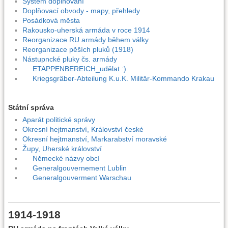
Systém doplňování
Doplňovací obvody - mapy, přehledy
Posádková města
Rakousko-uherská armáda v roce 1914
Reorganizace RU armády během války
Reorganizace pěších pluků (1918)
Nástupncké pluky čs. armády
ETAPPENBEREICH_udělat :)
Kriegsgräber-Abteilung K.u.K. Militär-Kommando Krakau
Státní správa
Aparát politické správy
Okresní hejtmanství, Království české
Okresní hejtmanství, Markarabství moravské
Župy, Uherské království
Německé názvy obcí
Generalgouvernement Lublin
Generalgouverment Warschau
1914-1918