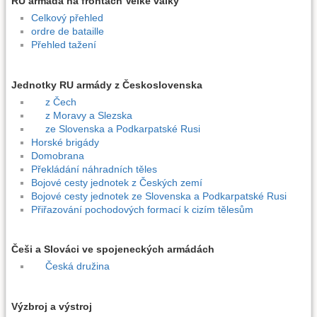
RU armáda na frontách Velké války
Celkový přehled
ordre de bataille
Přehled tažení
Jednotky RU armády z Československa
z Čech
z Moravy a Slezska
ze Slovenska a Podkarpatské Rusi
Horské brigády
Domobrana
Překládání náhradních těles
Bojové cesty jednotek z Českých zemí
Bojové cesty jednotek ze Slovenska a Podkarpatské Rusi
Přiřazování pochodových formací k cizím tělesům
Češi a Slováci ve spojeneckých armádách
Česká družina
Výzbroj a výstroj