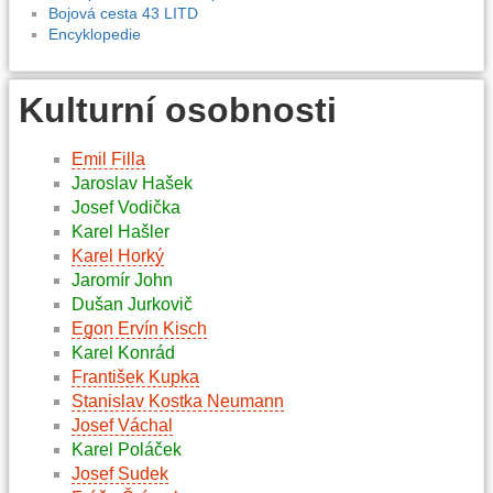
Bojová cesta 43 LITD
Encyklopedie
Kulturní osobnosti
Emil Filla
Jaroslav Hašek
Josef Vodička
Karel Hašler
Karel Horký
Jaromír John
Dušan Jurkovič
Egon Ervín Kisch
Karel Konrád
František Kupka
Stanislav Kostka Neumann
Josef Váchal
Karel Poláček
Josef Sudek