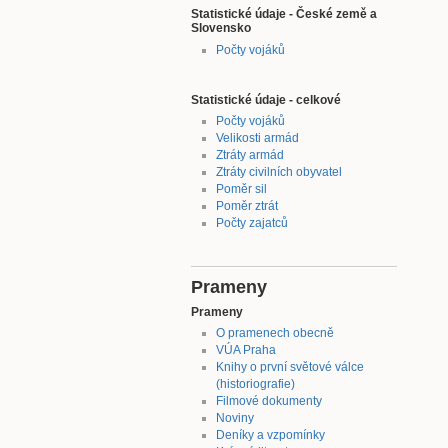
Statistické údaje - České země a
Slovensko
Počty vojáků
Statistické údaje - celkové
Počty vojáků
Velikosti armád
Ztráty armád
Ztráty civilních obyvatel
Poměr sil
Poměr ztrát
Počty zajatců
Prameny
Prameny
O pramenech obecně
VÚA Praha
Knihy o první světové válce
(historiografie)
Filmové dokumenty
Noviny
Deníky a vzpomínky