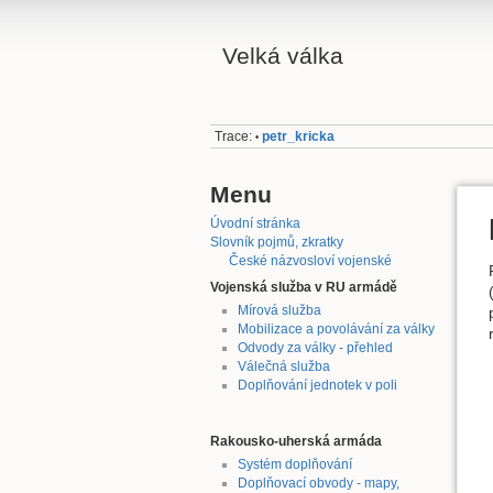
Velká válka
Trace:
petr_kricka
•
Menu
Úvodní stránka
Slovník pojmů, zkratky
České názvosloví vojenské
Vojenská služba v RU armádě
Mírová služba
Mobilizace a povolávání za války
Odvody za války - přehled
Válečná služba
Doplňování jednotek v poli
Rakousko-uherská armáda
Systém doplňování
Doplňovací obvody - mapy,