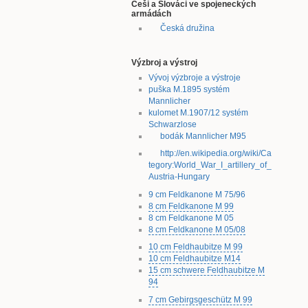
Češi a Slováci ve spojeneckých
armádách
Česká družina
Výzbroj a výstroj
Vývoj výzbroje a výstroje
puška M.1895 systém
Mannlicher
kulomet M.1907/12 systém
Schwarzlose
bodák Mannlicher M95
http://en.wikipedia.org/wiki/Ca
tegory:World_War_I_artillery_of_
Austria-Hungary
9 cm Feldkanone M 75/96
8 cm Feldkanone M 99
8 cm Feldkanone M 05
8 cm Feldkanone M 05/08
10 cm Feldhaubitze M 99
10 cm Feldhaubitze M14
15 cm schwere Feldhaubitze M
94
7 cm Gebirgsgeschütz M 99