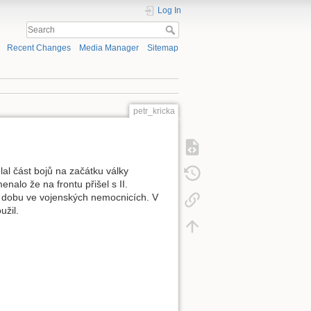
Log In
Recent Changes
Media Manager
Sitemap
petr_kricka
lal část bojů na začátku války
alo že na frontu přišel s II.
u dobu ve vojenských nemocnicích. V
užil.