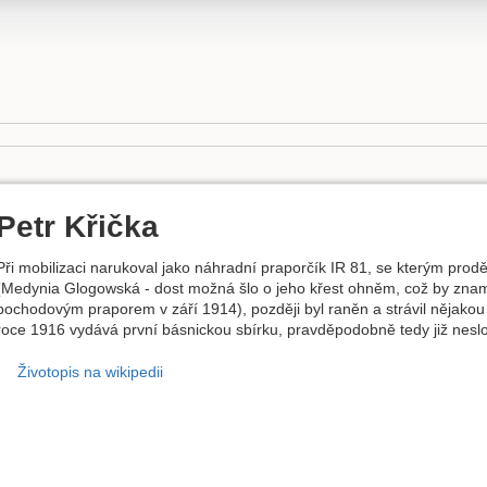
Petr Křička
Při mobilizaci narukoval jako náhradní praporčík IR 81, se kterým prodě
(Medynia Glogowská - dost možná šlo o jeho křest ohněm, což by znamen
pochodovým praporem v září 1914), později byl raněn a strávil nějako
roce 1916 vydává první básnickou sbírku, pravděpodobně tedy již neslo
Životopis na wikipedii