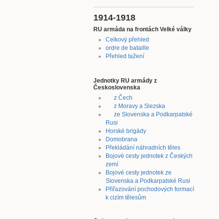
1914-1918
RU armáda na frontách Velké války
Celkový přehled
ordre de bataille
Přehled tažení
Jednotky RU armády z
Československa
z Čech
z Moravy a Slezska
ze Slovenska a Podkarpatské
Rusi
Horské brigády
Domobrana
Překládání náhradních těles
Bojové cesty jednotek z Českých
zemí
Bojové cesty jednotek ze
Slovenska a Podkarpatské Rusi
Přiřazování pochodových formací
k cizím tělesům