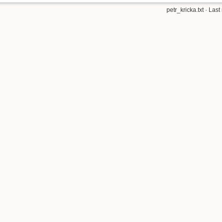
petr_kricka.txt
· Last