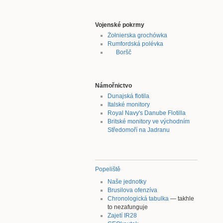
Vojenské pokrmy
Żołnierska grochówka
Rumfordská polévka
Boršč
Námořnictvo
Dunajská flotila
Italské monitory
Royal Navy's Danube Flotilla
Britské monitory ve východním
Středomoří na Jadranu
Popeliště
Naše jednotky
Brusilova ofenzíva
Chronologická tabulka
— takhle
to nezafunguje
Zajetí IR28