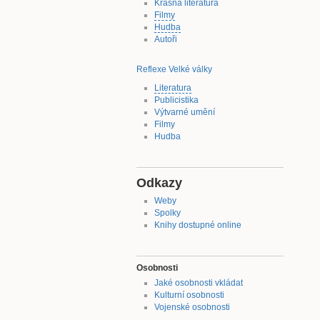
Krásná literatura
Filmy
Hudba
Autoři
Reflexe Velké války
Literatura
Publicistika
Výtvarné umění
Filmy
Hudba
Odkazy
Weby
Spolky
Knihy dostupné online
Osobnosti
Jaké osobnosti vkládat
Kulturní osobnosti
Vojenské osobnosti