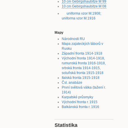
10 cm Gebirgshaubitze M 99
10 cm Gebirgshaubitze M 08
uniforma vzor M.1908;
uniforma vzor M.1916
Mapy
Národnosti RU
Mapa zajateckých táborů v
Rusku
Západní fronta 1914-1918
Východní fronta 1914-1918,
rumunská fronta 1916-1918,
srbská fronta 1914-1915,
soluňská fronta 1915-1918
Italská fronta 1915-1918
Čsl. anabáze
První světová válka (tažení r.
1914)
Karpatské průsmyky
Východní fronta r. 1915
Balkánská fronta r. 1916
Statistika