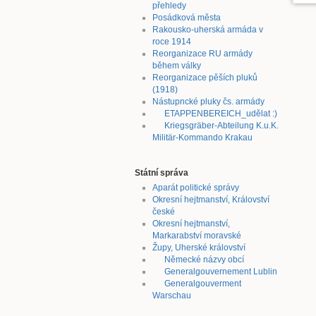
přehledy
Posádková města
Rakousko-uherská armáda v
roce 1914
Reorganizace RU armády
během války
Reorganizace pěších pluků
(1918)
Nástupncké pluky čs. armády
ETAPPENBEREICH_udělat :)
Kriegsgräber-Abteilung K.u.K.
Militär-Kommando Krakau
Státní správa
Aparát politické správy
Okresní hejtmanství, Království
české
Okresní hejtmanství,
Markarabství moravské
Župy, Uherské království
Německé názvy obcí
Generalgouvernement Lublin
Generalgouverment
Warschau