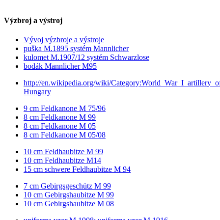
Výzbroj a výstroj
Vývoj výzbroje a výstroje
puška M.1895 systém Mannlicher
kulomet M.1907/12 systém Schwarzlose
bodák Mannlicher M95
http://en.wikipedia.org/wiki/Category:World_War_I_artillery_o
Hungary
9 cm Feldkanone M 75/96
8 cm Feldkanone M 99
8 cm Feldkanone M 05
8 cm Feldkanone M 05/08
10 cm Feldhaubitze M 99
10 cm Feldhaubitze M14
15 cm schwere Feldhaubitze M 94
7 cm Gebirgsgeschütz M 99
10 cm Gebirgshaubitze M 99
10 cm Gebirgshaubitze M 08