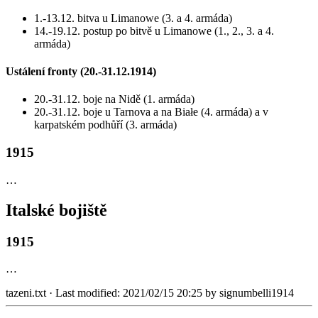
1.-13.12. bitva u Limanowe (3. a 4. armáda)
14.-19.12. postup po bitvě u Limanowe (1., 2., 3. a 4.
armáda)
Ustálení fronty (20.-31.12.1914)
20.-31.12. boje na Nidě (1. armáda)
20.-31.12. boje u Tarnova a na Białe (4. armáda) a v
karpatském podhůří (3. armáda)
1915
…
Italské bojiště
1915
…
tazeni.txt
· Last modified:
2021/02/15 20:25
by
signumbelli1914