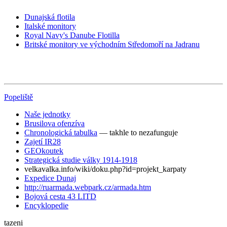
Dunajská flotila
Italské monitory
Royal Navy's Danube Flotilla
Britské monitory ve východním Středomoří na Jadranu
Popeliště
Naše jednotky
Brusilova ofenzíva
Chronologická tabulka
— takhle to nezafunguje
Zajetí IR28
GEOkoutek
Strategická studie války 1914-1918
velkavalka.info/wiki/doku.php?id=projekt_karpaty
Expedice Dunaj
http://ruarmada.webpark.cz/armada.htm
Bojová cesta 43 LITD
Encyklopedie
tazeni