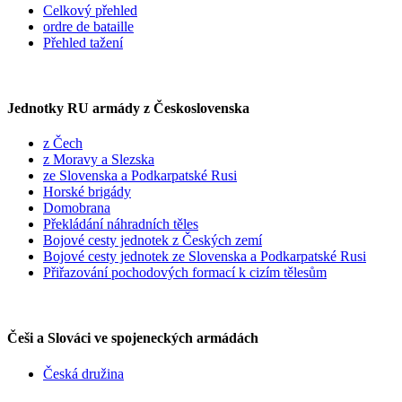
Celkový přehled
ordre de bataille
Přehled tažení
Jednotky RU armády z Československa
z Čech
z Moravy a Slezska
ze Slovenska a Podkarpatské Rusi
Horské brigády
Domobrana
Překládání náhradních těles
Bojové cesty jednotek z Českých zemí
Bojové cesty jednotek ze Slovenska a Podkarpatské Rusi
Přiřazování pochodových formací k cizím tělesům
Češi a Slováci ve spojeneckých armádách
Česká družina