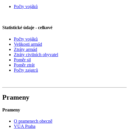
Počty vojáků
Statistické údaje - celkové
Počty vojáků
Velikosti armád
Ztráty armád
Ztráty civilních obyvatel
Poměr sil
Poměr ztrát
Počty zajatců
Prameny
Prameny
O pramenech obecně
VÚA Praha