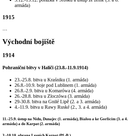
armáda)
1915
…
Východní bojiště
1914
Pohraniční bitvy v Haliči (23.8.-11.9.1914)
23.-25.8. bitva u Kraśniku (1. armáda)
26.8.-10.9. boje pod Lublinem (1. armáda)
26.8.-2.9. bitva u Komarówa (4. armáda)
26.-28.8. bitva u Zloczówa (3. armáda)
29-30.8. bitva na Gnilé Lipě (2. a 3. armáda)
4.-11.9. bitva u Rawy Ruské (2., 3. a 4. armáda)
11.-25.9. ústup na Nidu, Dunajec (1. armáda), Białou a ke Gorlicím (3. a 4.
armáda) a do Karpat (2. armáda)
3.-10.10. obrana Lesních Karpat (Pf.-B.)