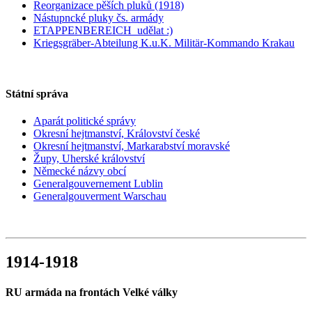
Reorganizace pěších pluků (1918)
Nástupncké pluky čs. armády
ETAPPENBEREICH_udělat :)
Kriegsgräber-Abteilung K.u.K. Militär-Kommando Krakau
Státní správa
Aparát politické správy
Okresní hejtmanství, Království české
Okresní hejtmanství, Markarabství moravské
Župy, Uherské království
Německé názvy obcí
Generalgouvernement Lublin
Generalgouverment Warschau
1914-1918
RU armáda na frontách Velké války