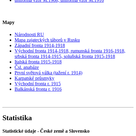
uniforma vzor M.1908; uniforma vzor M.1916
Mapy
Národnosti RU
Mapa zajateckých táborů v Rusku
Západní fronta 1914-1918
Východní fronta 1914-1918, rumunská fronta 1916-1918,
srbská fronta 1914-1915, soluňská fronta 1915-1918
Italská fronta 1915-1918
Čsl. anabáze
První světová válka (tažení r. 1914)
Karpatské průsmyky
Východní fronta r. 1915
Balkánská fronta r. 1916
Statistika
Statistické údaje - České země a Slovensko