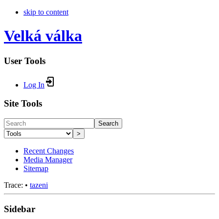
skip to content
Velká válka
User Tools
Log In
Site Tools
Search
>
Recent Changes
Media Manager
Sitemap
Trace:
•
tazeni
Sidebar