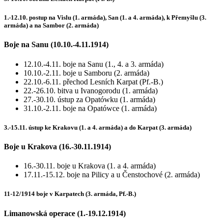
1.-12.10. postup na Vislu (1. armáda), San (1. a 4. armáda), k Přemyšlu (3.
armáda) a na Sambor (2. armáda)
Boje na Sanu (10.10.-4.11.1914)
12.10.-4.11. boje na Sanu (1., 4. a 3. armáda)
10.10.-2.11. boje u Samboru (2. armáda)
22.10.-6.11. přechod Lesních Karpat (Pf.-B.)
22.-26.10. bitva u Ivanogorodu (1. armáda)
27.-30.10. ústup za Opatówku (1. armáda)
31.10.-2.11. boje na Opatówce (1. armáda)
3.-15.11. ústup ke Krakovu (1. a 4. armáda) a do Karpat (3. armáda)
Boje u Krakova (16.-30.11.1914)
16.-30.11. boje u Krakova (1. a 4. armáda)
17.11.-15.12. boje na Pilicy a u Čenstochové (2. armáda)
11-12/1914 boje v Karpatech (3. armáda, Pf.-B.)
Limanowská operace (1.-19.12.1914)