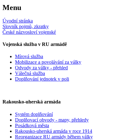
Menu
Úvodní stránka
Slovník pojmů, zkratky
České názvosloví vojenské
Vojenská služba v RU armádě
Mírová služba
Mobilizace a povolávání za války
Odvody za války - přehled
Válečná služba
Doplňování jednotek v poli
Rakousko-uherská armáda
Systém doplňování
Doplňovací obvody - mapy, přehledy
Posádková města
Rakousko-uherská armáda v roce 1914
Reorganizace RU armády během války