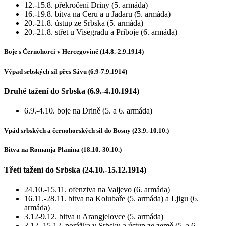
12.-15.8. překročení Driny (5. armáda)
16.-19.8. bitva na Ceru a u Jadaru (5. armáda)
20.-21.8. ústup ze Srbska (5. armáda)
20.-21.8. střet u Visegradu a Priboje (6. armáda)
Boje s Černohorci v Hercegovině (14.8.-2.9.1914)
Výpad srbských sil přes Sávu (6.9-7.9.1914)
Druhé tažení do Srbska (6.9.-4.10.1914)
6.9.-4.10. boje na Drině (5. a 6. armáda)
Vpád srbských a černohorských sil do Bosny (23.9.-10.10.)
Bitva na Romanja Planina (18.10.-30.10.)
Třetí tažení do Srbska (24.10.-15.12.1914)
24.10.-15.11. ofenziva na Valjevo (6. armáda)
16.11.-28.11. bitva na Kolubaře (5. armáda) a Ljigu (6.
armáda)
3.12-9.12. bitva u Arangjelovce (5. armáda)
3.12.-15.12. porážka v Srbsku a ústup ze země (5. a 6.