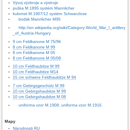
Vývoj výzbroje a výstroje
puška M.1895 systém Mannlicher
kulomet M.1907/12 systém Schwarzlose
bodák Mannlicher M95
http://en.wikipedia.org/wiki/Category:World_War_I_artillery
_of_Austria-Hungary
9 cm Feldkanone M 75/96
8 cm Feldkanone M 99
8 cm Feldkanone M 05
8 cm Feldkanone M 05/08
10 cm Feldhaubitze M 99
10 cm Feldhaubitze M14
15 cm schwere Feldhaubitze M 94
7 cm Gebirgsgeschütz M 99
10 cm Gebirgshaubitze M 99
10 cm Gebirgshaubitze M 08
uniforma vzor M.1908; uniforma vzor M.1916
Mapy
Národnosti RU