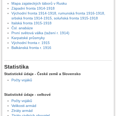
Mapa zajateckých táborů v Rusku
Západní fronta 1914-1918
Východní fronta 1914-1918, rumunská fronta 1916-1918,
srbská fronta 1914-1915, soluňská fronta 1915-1918
Italská fronta 1915-1918
Čsl. anabáze
První světová válka (tažení r. 1914)
Karpatské průsmyky
Východní fronta r. 1915
Balkánská fronta r. 1916
Statistika
Statistické údaje - České země a Slovensko
Počty vojáků
Statistické údaje - celkové
Počty vojáků
Velikosti armád
Ztráty armád
Ztráty civilních obyvatel