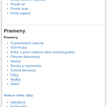
Poměr sil
Poměr ztrát
Počty zajatců
Prameny
Prameny
O pramenech obecně
VÚA Praha
Knihy o první světové válce (historiografie)
Filmové dokumenty
Noviny
Deníky a vzpomínky
Krásná literatura
Filmy
Hudba
Autoři
Reflexe Velké války
Literatura
Publicistika