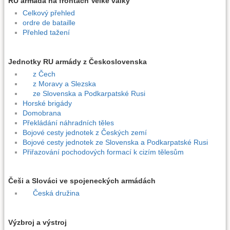
RU armáda na frontách Velké války
Celkový přehled
ordre de bataille
Přehled tažení
Jednotky RU armády z Československa
z Čech
z Moravy a Slezska
ze Slovenska a Podkarpatské Rusi
Horské brigády
Domobrana
Překládání náhradních těles
Bojové cesty jednotek z Českých zemí
Bojové cesty jednotek ze Slovenska a Podkarpatské Rusi
Přiřazování pochodových formací k cizím tělesům
Češi a Slováci ve spojeneckých armádách
Česká družina
Výzbroj a výstroj