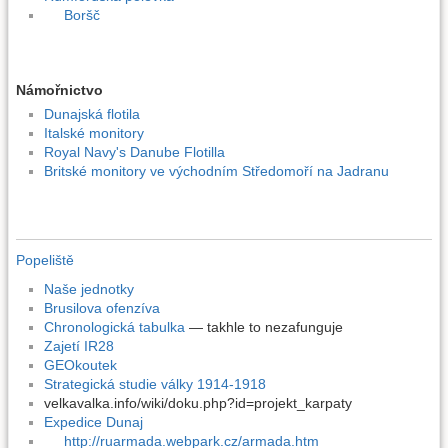
Boršč
Námořnictvo
Dunajská flotila
Italské monitory
Royal Navy's Danube Flotilla
Britské monitory ve východním Středomoří na Jadranu
Popeliště
Naše jednotky
Brusilova ofenzíva
Chronologická tabulka
— takhle to nezafunguje
Zajetí IR28
GEOkoutek
Strategická studie války 1914-1918
velkavalka.info/wiki/doku.php?id=projekt_karpaty
Expedice Dunaj
http://ruarmada.webpark.cz/armada.htm