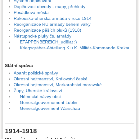
Systém doplňování
Doplňovací obvody - mapy, přehledy
Posádková města
Rakousko-uherská armáda v roce 1914
Reorganizace RU armády během války
Reorganizace pěších pluků (1918)
Nástupncké pluky čs. armády
ETAPPENBEREICH_udělat :)
Kriegsgräber-Abteilung K.u.K. Militär-Kommando Krakau
Státní správa
Aparát politické správy
Okresní hejtmanství, Království české
Okresní hejtmanství, Markarabství moravské
Župy, Uherské království
Německé názvy obcí
Generalgouvernement Lublin
Generalgouverment Warschau
1914-1918