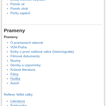
Poměr sil
Poměr ztrát
Počty zajatců
Prameny
Prameny
O pramenech obecně
VÚA Praha
Knihy o první světové válce (historiografie)
Filmové dokumenty
Noviny
Deníky a vzpomínky
Krásná literatura
Filmy
Hudba
Autoři
Reflexe Velké války
Literatura
Publicistika