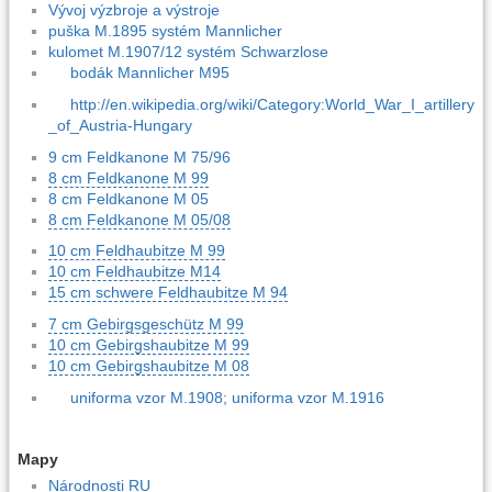
Vývoj výzbroje a výstroje
puška M.1895 systém Mannlicher
kulomet M.1907/12 systém Schwarzlose
bodák Mannlicher M95
http://en.wikipedia.org/wiki/Category:World_War_I_artillery
_of_Austria-Hungary
9 cm Feldkanone M 75/96
8 cm Feldkanone M 99
8 cm Feldkanone M 05
8 cm Feldkanone M 05/08
10 cm Feldhaubitze M 99
10 cm Feldhaubitze M14
15 cm schwere Feldhaubitze M 94
7 cm Gebirgsgeschütz M 99
10 cm Gebirgshaubitze M 99
10 cm Gebirgshaubitze M 08
uniforma vzor M.1908; uniforma vzor M.1916
Mapy
Národnosti RU