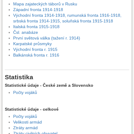
Mapa zajateckých táborů v Rusku
Západní fronta 1914-1918
Východní fronta 1914-1918, rumunská fronta 1916-1918,
srbská fronta 1914-1915, soluňská fronta 1915-1918
Italská fronta 1915-1918
Čsl. anabáze
První světová válka (tažení r. 1914)
Karpatské průsmyky
Východní fronta r. 1915
Balkánská fronta r. 1916
Statistika
Statistické údaje - České země a Slovensko
Počty vojáků
Statistické údaje - celkové
Počty vojáků
Velikosti armád
Ztráty armád
Ztráty civilních obyvatel