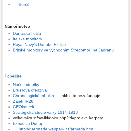
Boršč
Námořnictvo
Dunajská flotila
Italské monitory
Royal Navy's Danube Flotilla
Britské monitory ve východním Středomoří na Jadranu
Popeliště
Naše jednotky
Brusilova ofenzíva
Chronologická tabulka
— takhle to nezafunguje
Zajetí IR28
GEOkoutek
Strategická studie války 1914-1918
velkavalka.info/wiki/doku.php?id=projekt_karpaty
Expedice Dunaj
http://ruarmada.webpark.cz/armada.htm