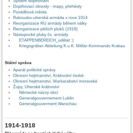
Systém doplňování
Doplňovací obvody - mapy, přehledy
Posádková města
Rakousko-uherská armáda v roce 1914
Reorganizace RU armády během války
Reorganizace pěších pluků (1918)
Nástupncké pluky čs. armády
ETAPPENBEREICH_udělat :)
Kriegsgräber-Abteilung K.u.K. Militär-Kommando Krakau
Státní správa
Aparát politické správy
Okresní hejtmanství, Království české
Okresní hejtmanství, Markarabství moravské
Župy, Uherské království
Německé názvy obcí
Generalgouvernement Lublin
Generalgouverment Warschau
1914-1918