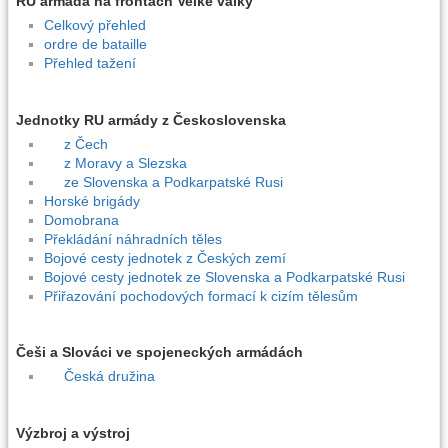
RU armáda na frontách Velké války
Celkový přehled
ordre de bataille
Přehled tažení
Jednotky RU armády z Československa
z Čech
z Moravy a Slezska
ze Slovenska a Podkarpatské Rusi
Horské brigády
Domobrana
Překládání náhradních těles
Bojové cesty jednotek z Českých zemí
Bojové cesty jednotek ze Slovenska a Podkarpatské Rusi
Přiřazování pochodových formací k cizím tělesům
Češi a Slováci ve spojeneckých armádách
Česká družina
Výzbroj a výstroj