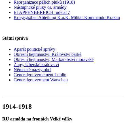
Reorganizace pěších pluků (1918)
Nástupncké pluky čs. armády
ETAPPENBEREICH_udělat :)
Kriegsgräber-Abteilung K.u.K. Militär-Kommando Krakau
Státní správa
Aparát politické správy
Okresní hejtmanství, Království české
Okresní hejtmanství, Markarabství moravské
Župy, Uherské království
Německé názvy obcí
Generalgouvernement Lublin
Generalgouverment Warschau
1914-1918
RU armáda na frontách Velké války