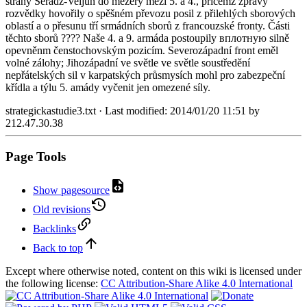
strany Seradz-Veljun do mezery mezi 5. a 4., přičemž zprávy
rozvědky hovořily o spěšném převozu posil z přilehlých sborových
oblastí a o přesunu tří srmádních sborů z francouzské fronty. Části
těchto sborů ???? Naše 4. a 9. armáda postoupily вплотную silně
opevněnm čenstochovským pozicím. Severozápadní front eměl
volné zálohy; Jihozápadní ve světle ve světle soustředění
nepřátelských sil v karpatských průsmysích mohl pro zabezpeční
křídla a týlu 5. amády vyčenit jen omezené síly.
strategickastudie3.txt
· Last modified:
2014/01/20 11:51
by
212.47.30.38
Page Tools
Show pagesource
Old revisions
Backlinks
Back to top
Except where otherwise noted, content on this wiki is licensed under
the following license:
CC Attribution-Share Alike 4.0 International