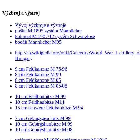
Výzbroj a výstroj
Vývoj výzbroje a výstroje
puška M.1895 systém Mannlicher
kulomet M.1907/12 systém Schwarzlose
bodák Mannlicher M95
http://en.wikipedia.org/wiki/Category:World_War_I_artillery_o
Hungary
9 cm Feldkanone M 75/96
8 cm Feldkanone M 99
8 cm Feldkanone M 05
8 cm Feldkanone M 05/08
10 cm Feldhaubitze M 99
10 cm Feldhaubitze M14
15 cm schwere Feldhaubitze M 94
7 cm Gebirgsgeschütz M 99
10 cm Gebirgshaubitze M 99
10 cm Gebirgshaubitze M 08