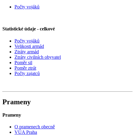
Počty vojáků
Statistické údaje - celkové
Počty vojáků
Velikosti armád
Ztráty armád
Ztráty civilních obyvatel
Poměr sil
Poměr ztrát
Počty zajatců
Prameny
Prameny
O pramenech obecně
VÚA Praha