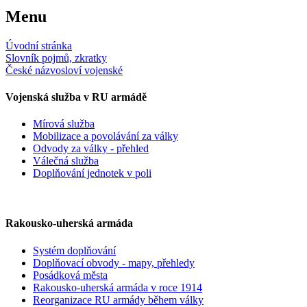
Menu
Úvodní stránka
Slovník pojmů, zkratky
České názvosloví vojenské
Vojenská služba v RU armádě
Mírová služba
Mobilizace a povolávání za války
Odvody za války - přehled
Válečná služba
Doplňování jednotek v poli
Rakousko-uherská armáda
Systém doplňování
Doplňovací obvody - mapy, přehledy
Posádková města
Rakousko-uherská armáda v roce 1914
Reorganizace RU armády během války