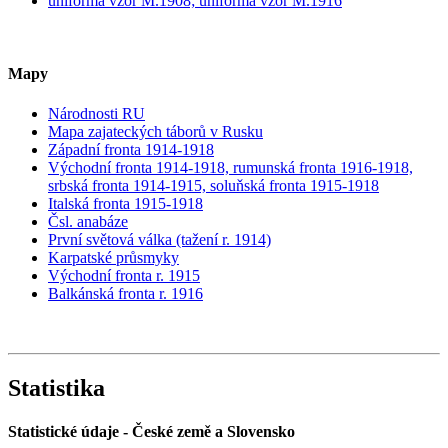
uniforma vzor M.1908; uniforma vzor M.1916
Mapy
Národnosti RU
Mapa zajateckých táborů v Rusku
Západní fronta 1914-1918
Východní fronta 1914-1918, rumunská fronta 1916-1918,
srbská fronta 1914-1915, soluňská fronta 1915-1918
Italská fronta 1915-1918
Čsl. anabáze
První světová válka (tažení r. 1914)
Karpatské průsmyky
Východní fronta r. 1915
Balkánská fronta r. 1916
Statistika
Statistické údaje - České země a Slovensko