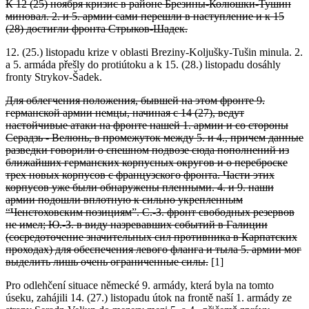
К 12 (25) ноября кризис в районе Брезины-Колюшки-Тушин
миновал. 2. и 5. армии сами перешли в наступление и к 15
(28) достигли фронта Стрыков-Шадек.
12. (25.) listopadu krize v oblasti Breziny-Koljušky-Tušin minula. 2.
a 5. armáda přešly do protiútoku a k 15. (28.) listopadu dosáhly
fronty Strykov-Šadek.
Для облегчения положения, бывшей на этом фронте 9.
германской армии немцы, начиная с 14 (27), ведут
настойчивые атаки на фронте нашей 1. армии и со стороны
Серадзь - Велюнь, в промежуток между 5. и 4., причем данные
разведки говорили о спешном подвозе сюда пополнений из
ближайших германских корпусных округов и о переброске
трех новых корпусов с французского фронта. Части этих
корпусов уже были обнаружены пленными. 4. и 9. наши
армии подошли вплотную к сильно укрепленным
“Ченстоховским позициям”. С.-З. фронт свободных резервов
не имел; Ю.-З. в виду назревавших событий в Галиции
(сосредоточение значительных сил противника в Карпатских
проходах) для обеспечения левого фланга и тыла 5. армии мог
выделить лишь очень ограниченные силы.
[1]
Pro odlehčení situace německé 9. armády, která byla na tomto
úseku, zahájili 14. (27.) listopadu útok na frontě naší 1. armády ze