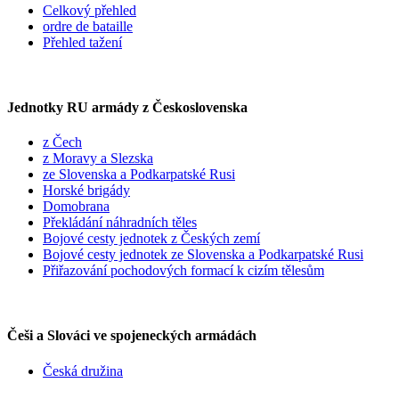
Celkový přehled
ordre de bataille
Přehled tažení
Jednotky RU armády z Československa
z Čech
z Moravy a Slezska
ze Slovenska a Podkarpatské Rusi
Horské brigády
Domobrana
Překládání náhradních těles
Bojové cesty jednotek z Českých zemí
Bojové cesty jednotek ze Slovenska a Podkarpatské Rusi
Přiřazování pochodových formací k cizím tělesům
Češi a Slováci ve spojeneckých armádách
Česká družina