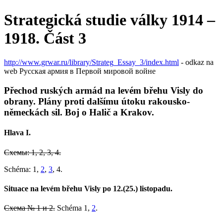
Strategická studie války 1914 –
1918. Část 3
http://www.grwar.ru/library/Strateg_Essay_3/index.html
- odkaz na
web Русская армия в Первой мировой войне
Přechod ruských armád na levém břehu Visly do
obrany. Plány proti dalšímu útoku rakousko-
německách sil. Boj o Halič a Krakov.
Hlava I.
Схемы: 1, 2, 3, 4.
Schéma: 1,
2
,
3
, 4.
Situace na levém břehu Visly po 12.(25.) listopadu.
Схема № 1 и 2.
Schéma 1,
2
.