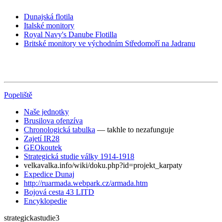
Dunajská flotila
Italské monitory
Royal Navy's Danube Flotilla
Britské monitory ve východním Středomoří na Jadranu
Popeliště
Naše jednotky
Brusilova ofenzíva
Chronologická tabulka
— takhle to nezafunguje
Zajetí IR28
GEOkoutek
Strategická studie války 1914-1918
velkavalka.info/wiki/doku.php?id=projekt_karpaty
Expedice Dunaj
http://ruarmada.webpark.cz/armada.htm
Bojová cesta 43 LITD
Encyklopedie
strategickastudie3