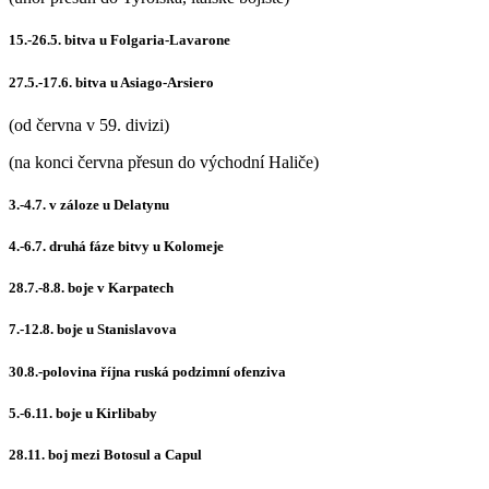
15.-26.5. bitva u Folgaria-Lavarone
27.5.-17.6. bitva u Asiago-Arsiero
(od června v 59. divizi)
(na konci června přesun do východní Haliče)
3.-4.7. v záloze u Delatynu
4.-6.7. druhá fáze bitvy u Kolomeje
28.7.-8.8. boje v Karpatech
7.-12.8. boje u Stanislavova
30.8.-polovina října ruská podzimní ofenziva
5.-6.11. boje u Kirlibaby
28.11. boj mezi Botosul a Capul