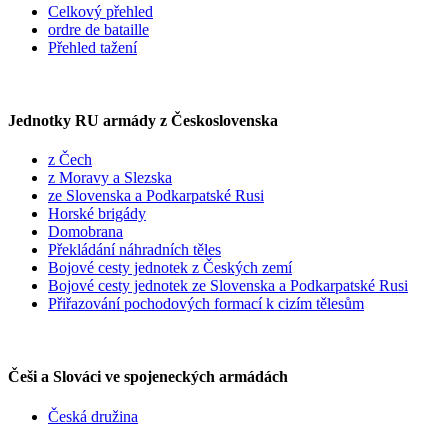
Celkový přehled
ordre de bataille
Přehled tažení
Jednotky RU armády z Československa
z Čech
z Moravy a Slezska
ze Slovenska a Podkarpatské Rusi
Horské brigády
Domobrana
Překládání náhradních těles
Bojové cesty jednotek z Českých zemí
Bojové cesty jednotek ze Slovenska a Podkarpatské Rusi
Přiřazování pochodových formací k cizím tělesům
Češi a Slováci ve spojeneckých armádách
Česká družina