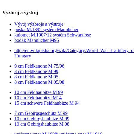
Výzbroj a výstroj
Vývoj výzbroje a výstroje
puška M.1895 systém Mannlicher
kulomet M.1907/12 systém Schwarzlose
bodák Mannlicher M95
http://en.wikipedia.org/wiki/Category:World_War_I_artillery_o
Hungary
9 cm Feldkanone M 75/96
8 cm Feldkanone M 99
8 cm Feldkanone M 05
8 cm Feldkanone M 05/08
10 cm Feldhaubitze M 99
10 cm Feldhaubitze M14
15 cm schwere Feldhaubitze M 94
7 cm Gebirgsgeschütz M 99
10 cm Gebirgshaubitze M 99
10 cm Gebirgshaubitze M 08