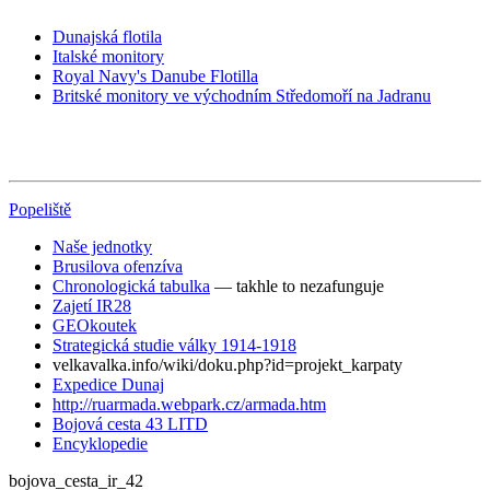
Dunajská flotila
Italské monitory
Royal Navy's Danube Flotilla
Britské monitory ve východním Středomoří na Jadranu
Popeliště
Naše jednotky
Brusilova ofenzíva
Chronologická tabulka
— takhle to nezafunguje
Zajetí IR28
GEOkoutek
Strategická studie války 1914-1918
velkavalka.info/wiki/doku.php?id=projekt_karpaty
Expedice Dunaj
http://ruarmada.webpark.cz/armada.htm
Bojová cesta 43 LITD
Encyklopedie
bojova_cesta_ir_42