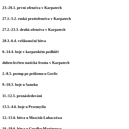
23.-26.1. první ofenziva v Karpatech
27.1.-5.2. ruská protiofenziva v Karpatech
27.2.-23.3. druhá ofenziva v Karpatech
20.3.-6.4. velikonoční bitva
6.-14.4. boje v karpatském podhůří
duben-květen statická fronta v Karpatech
2.-8.5. postup po průlomu u Gorlic
9.-10.5. boje u Sanoku
11.-12.5. pronásledování
15.5.-4.6. boje u Przemyślu
12.-15.6. bitva u Moscisk-Lubaczówa
16.-19.6. bitva u Grodku-Magierowa