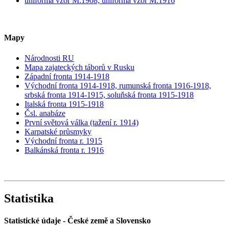
uniforma vzor M.1908; uniforma vzor M.1916
Mapy
Národnosti RU
Mapa zajateckých táborů v Rusku
Západní fronta 1914-1918
Východní fronta 1914-1918, rumunská fronta 1916-1918,
srbská fronta 1914-1915, soluňská fronta 1915-1918
Italská fronta 1915-1918
Čsl. anabáze
První světová válka (tažení r. 1914)
Karpatské průsmyky
Východní fronta r. 1915
Balkánská fronta r. 1916
Statistika
Statistické údaje - České země a Slovensko