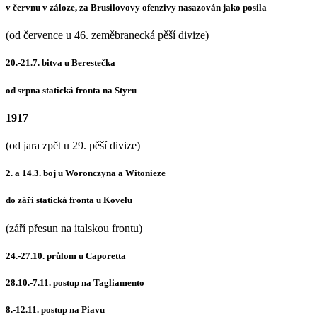
v červnu v záloze, za Brusilovovy ofenzivy nasazován jako posila
(od července u 46. zeměbranecká pěší divize)
20.-21.7. bitva u Berestečka
od srpna statická fronta na Styru
1917
(od jara zpět u 29. pěší divize)
2. a 14.3. boj u Woronczyna a Witonieze
do září statická fronta u Kovelu
(září přesun na italskou frontu)
24.-27.10. průlom u Caporetta
28.10.-7.11. postup na Tagliamento
8.-12.11. postup na Piavu