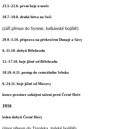
23.5.-22.6. první boje u moře
18.7.-10.8. druhá bitva na Soči
(září přesun do Syrmie, balkánské bojiště)
29.9.-5.10. příprava na překročení Dunaje a Sávy
6.-11.10. dobytí Bělehradu
12.-17.10. boje jižně od Bělehradu
18.10.-6.11. postup do centrálního Srbska
6.-24.11. boje jižně od Moravy
konce prosince zahájení tažení proti Černé Hoře
1916
leden dobytí Černé Hory
(únor přesun do Tyrolska, italské bojiště)