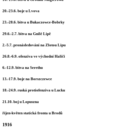
20.-23.6. boje u Lvova
23.-28.6. bitva u Bukaczowce-Bobrky
29.6.-2.7. bitva na Gnilé Lipě
2.-5.7. pronásledování na Zlotou Lipu
26.8.-6.9. ofenziva ve východní Haliči
6.-12.9. bitva na Serethu
13.-17.9. boje na Borszczewce
18.-24.9. ruská protiofenziva u Lucku
21.10. boj u Lopuszna
říjen-květen statická fronta u Brodů
1916