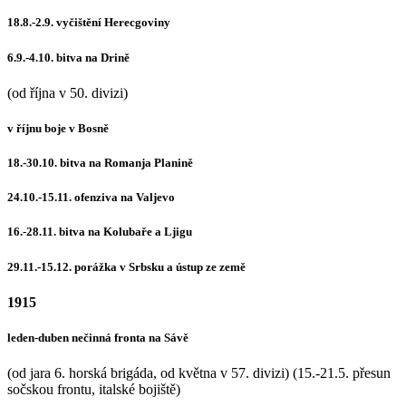
18.8.-2.9. vyčištění Herecgoviny
6.9.-4.10. bitva na Drině
(od října v 50. divizi)
v říjnu boje v Bosně
18.-30.10. bitva na Romanja Planině
24.10.-15.11. ofenziva na Valjevo
16.-28.11. bitva na Kolubaře a Ljigu
29.11.-15.12. porážka v Srbsku a ústup ze země
1915
leden-duben nečinná fronta na Sávě
(od jara 6. horská brigáda, od května v 57. divizi) (15.-21.5. přesun
sočskou frontu, italské bojiště)