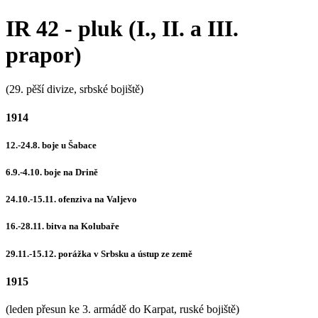
IR 42 - pluk (I., II. a III.
prapor)
(29. pěší divize, srbské bojiště)
1914
12.-24.8. boje u Šabace
6.9.-4.10. boje na Drině
24.10.-15.11. ofenziva na Valjevo
16.-28.11. bitva na Kolubaře
29.11.-15.12. porážka v Srbsku a ústup ze země
1915
(leden přesun ke 3. armádě do Karpat, ruské bojiště)