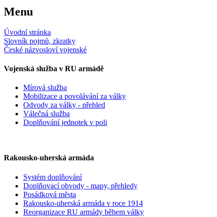
Menu
Úvodní stránka
Slovník pojmů, zkratky
České názvosloví vojenské
Vojenská služba v RU armádě
Mírová služba
Mobilizace a povolávání za války
Odvody za války - přehled
Válečná služba
Doplňování jednotek v poli
Rakousko-uherská armáda
Systém doplňování
Doplňovací obvody - mapy, přehledy
Posádková města
Rakousko-uherská armáda v roce 1914
Reorganizace RU armády během války