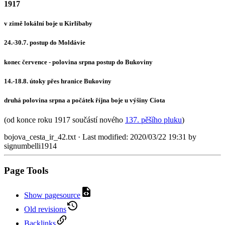
1917
v zimě lokální boje u Kirlibaby
24.-30.7. postup do Moldávie
konec července - polovina srpna postup do Bukoviny
14.-18.8. útoky přes hranice Bukoviny
druhá polovina srpna a počátek října boje u výšiny Ciota
(od konce roku 1917 součástí nového
137. pěšího pluku
)
bojova_cesta_ir_42.txt
· Last modified:
2020/03/22 19:31
by
signumbelli1914
Page Tools
Show pagesource
Old revisions
Backlinks