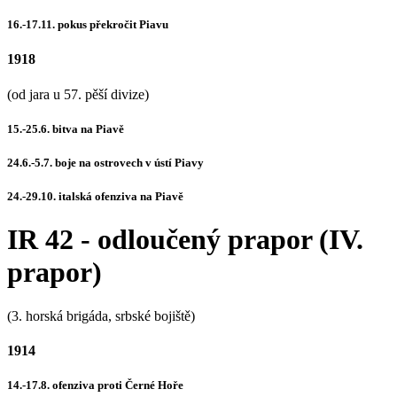
16.-17.11. pokus překročit Piavu
1918
(od jara u 57. pěší divize)
15.-25.6. bitva na Piavě
24.6.-5.7. boje na ostrovech v ústí Piavy
24.-29.10. italská ofenziva na Piavě
IR 42 - odloučený prapor (IV.
prapor)
(3. horská brigáda, srbské bojiště)
1914
14.-17.8. ofenziva proti Černé Hoře