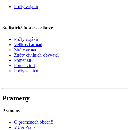
Počty vojáků
Statistické údaje - celkové
Počty vojáků
Velikosti armád
Ztráty armád
Ztráty civilních obyvatel
Poměr sil
Poměr ztrát
Počty zajatců
Prameny
Prameny
O pramenech obecně
VÚA Praha