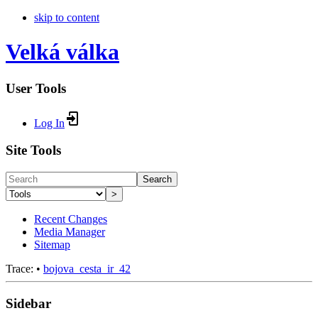
skip to content
Velká válka
User Tools
Log In
Site Tools
Search
>
Recent Changes
Media Manager
Sitemap
Trace:
•
bojova_cesta_ir_42
Sidebar