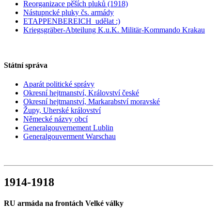
Reorganizace pěších pluků (1918)
Nástupncké pluky čs. armády
ETAPPENBEREICH_udělat :)
Kriegsgräber-Abteilung K.u.K. Militär-Kommando Krakau
Státní správa
Aparát politické správy
Okresní hejtmanství, Království české
Okresní hejtmanství, Markarabství moravské
Župy, Uherské království
Německé názvy obcí
Generalgouvernement Lublin
Generalgouverment Warschau
1914-1918
RU armáda na frontách Velké války