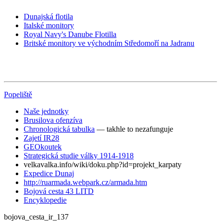
Dunajská flotila
Italské monitory
Royal Navy's Danube Flotilla
Britské monitory ve východním Středomoří na Jadranu
Popeliště
Naše jednotky
Brusilova ofenzíva
Chronologická tabulka
— takhle to nezafunguje
Zajetí IR28
GEOkoutek
Strategická studie války 1914-1918
velkavalka.info/wiki/doku.php?id=projekt_karpaty
Expedice Dunaj
http://ruarmada.webpark.cz/armada.htm
Bojová cesta 43 LITD
Encyklopedie
bojova_cesta_ir_137