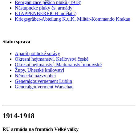
Reorganizace pěších pluků (1918)
Nástupncké pluky čs. armády
ETAPPENBEREICH_udělat :)
Kriegsgräber-Abteilung K.u.K. Militär-Kommando Krakau
Státní správa
Aparát politické správy
Okresní hejtmanství, Království české
Okresní hejtmanství, Markarabství moravské
Župy, Uherské království
Německé názvy obcí
Generalgouvernement Lublin
Generalgouverment Warschau
1914-1918
RU armáda na frontách Velké války