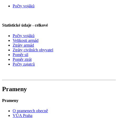
Počty vojáků
Statistické údaje - celkové
Počty vojáků
Velikosti armád
Ztráty armád
Ztráty civilních obyvatel
Poměr sil
Poměr ztrát
Počty zajatců
Prameny
Prameny
O pramenech obecně
VÚA Praha