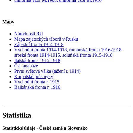
uniforma vzor M.1908; uniforma vzor M.1916
Mapy
Národnosti RU
Mapa zajateckých táborů v Rusku
Západní fronta 1914-1918
Východní fronta 1914-1918, rumunská fronta 1916-1918,
srbská fronta 1914-1915, soluňská fronta 1915-1918
Italská fronta 1915-1918
Čsl. anabáze
První světová válka (tažení r. 1914)
Karpatské průsmyky
Východní fronta r. 1915
Balkánská fronta r. 1916
Statistika
Statistické údaje - České země a Slovensko