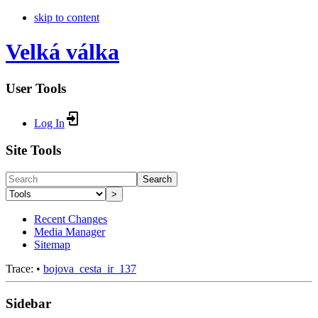
skip to content
Velká válka
User Tools
Log In
Site Tools
Search
>
Recent Changes
Media Manager
Sitemap
Trace:
•
bojova_cesta_ir_137
Sidebar