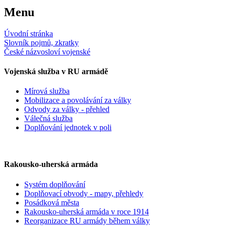
Menu
Úvodní stránka
Slovník pojmů, zkratky
České názvosloví vojenské
Vojenská služba v RU armádě
Mírová služba
Mobilizace a povolávání za války
Odvody za války - přehled
Válečná služba
Doplňování jednotek v poli
Rakousko-uherská armáda
Systém doplňování
Doplňovací obvody - mapy, přehledy
Posádková města
Rakousko-uherská armáda v roce 1914
Reorganizace RU armády během války