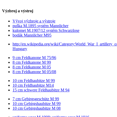
Výzbroj a výstroj
Vývoj výzbroje a výstroje
puška M.1895 systém Mannlicher
kulomet M.1907/12 systém Schwarzlose
bodák Mannlicher M95
http://en.wikipedia.org/wiki/Category:World_War_I_artillery_o
Hungary
9 cm Feldkanone M 75/96
8 cm Feldkanone M 99
8 cm Feldkanone M 05
8 cm Feldkanone M 05/08
10 cm Feldhaubitze M 99
10 cm Feldhaubitze M14
15 cm schwere Feldhaubitze M 94
7 cm Gebirgsgeschütz M 99
10 cm Gebirgshaubitze M 99
10 cm Gebirgshaubitze M 08