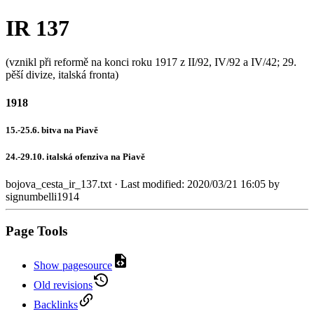
IR 137
(vznikl při reformě na konci roku 1917 z II/92, IV/92 a IV/42; 29.
pěší divize, italská fronta)
1918
15.-25.6. bitva na Piavě
24.-29.10. italská ofenziva na Piavě
bojova_cesta_ir_137.txt
· Last modified:
2020/03/21 16:05
by
signumbelli1914
Page Tools
Show pagesource
Old revisions
Backlinks