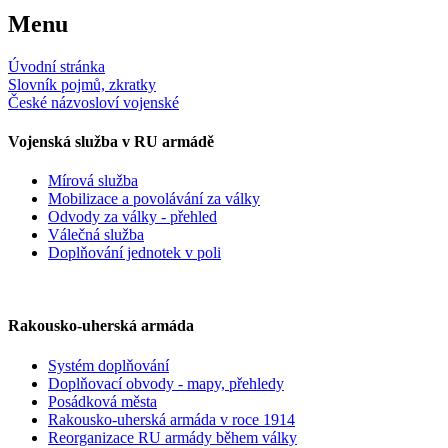
Menu
Úvodní stránka
Slovník pojmů, zkratky
České názvosloví vojenské
Vojenská služba v RU armádě
Mírová služba
Mobilizace a povolávání za války
Odvody za války - přehled
Válečná služba
Doplňování jednotek v poli
Rakousko-uherská armáda
Systém doplňování
Doplňovací obvody - mapy, přehledy
Posádková města
Rakousko-uherská armáda v roce 1914
Reorganizace RU armády během války