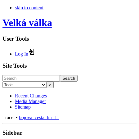
skip to content
Velká válka
User Tools
Log In
Site Tools
Search
>
Recent Changes
Media Manager
Sitemap
Trace:
•
bojova_cesta_hir_11
Sidebar