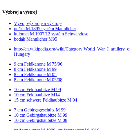
Výzbroj a výstroj
Vývoj výzbroje a výstroje
puška M.1895 systém Mannlicher
kulomet M.1907/12 systém Schwarzlose
bodák Mannlicher M95
http://en.wikipedia.org/wiki/Category:World_War_I_artillery_o
Hungary
9 cm Feldkanone M 75/96
8 cm Feldkanone M 99
8 cm Feldkanone M 05
8 cm Feldkanone M 05/08
10 cm Feldhaubitze M 99
10 cm Feldhaubitze M14
15 cm schwere Feldhaubitze M 94
7 cm Gebirgsgeschütz M 99
10 cm Gebirgshaubitze M 99
10 cm Gebirgshaubitze M 08