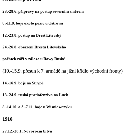
23.-28.6. přípravy na postup severním směrem
8.-11.8. boje okolo pozic u Ostrówa
12.-23.8. postup na Brest Litevský
24.-26.8. obsazení Brestu Litevského
počátek září v záloze u Rawy Ruské
(10.-15.9. přesun k 7. armádě na jižní křídlo východní fronty)
14.-16.9. boje na Strypě
13.-24.9. ruská protiofenziva na Luck
8.-14.10. a 5.-7.11. boje u Wisniowczyku
1916
27.12.-26.1. Novoroční bitva