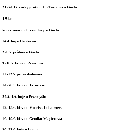
21.-24.12. ruský protiútok u Tarnówa a Gorlic
1915
konec února a březen boje u Gorlic
14.4. boj u Ciezkowic
2.-8.5. průlom u Gorlic
9.-10.5. bitva u Rzeszówa
11.-12.5. pronásledování
14.-20.5. bitva u Jaroslawi
24.5.-4.6. boje u Przemyślu
12.-15.6. bitva u Moscisk-Lubaczówa
16.-19.6. bitva u Grodku-Magierowa
20.-23.6. boje u Lvova