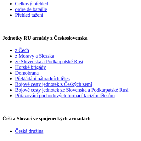
Celkový přehled
ordre de bataille
Přehled tažení
Jednotky RU armády z Československa
z Čech
z Moravy a Slezska
ze Slovenska a Podkarpatské Rusi
Horské brigády
Domobrana
Překládání náhradních těles
Bojové cesty jednotek z Českých zemí
Bojové cesty jednotek ze Slovenska a Podkarpatské Rusi
Přiřazování pochodových formací k cizím tělesům
Češi a Slováci ve spojeneckých armádách
Česká družina