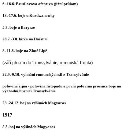
6.-16.6. Brusilovova ofenziva (jižní průlom)
13.-17.6. boje u Kurdwanowky
5.7. boje u Barysze
28.7.-3.8. bitva na Dněstru
8.-11.8. boje na Zloté Lipě
(září přesun do Transylvánie, rumunská fronta)
22.9.-9.10. vyhnání rumunských sil z Transylvánie
polovina října - polovina listopadu a první polovina prosince boje na
východní hranici Transylvánie
23.-24.12. boj na výšinách Magyaros
1917
8.3. boj na výšinách Magyaros