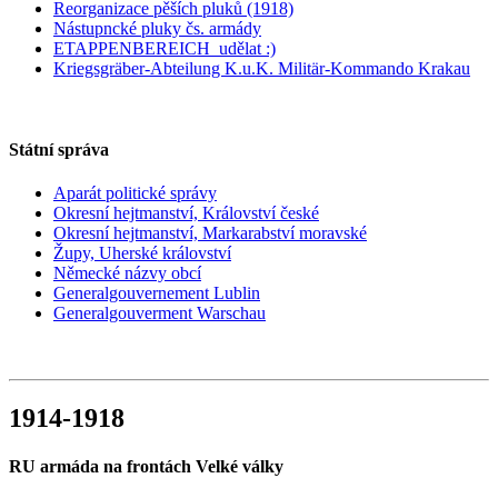
Reorganizace pěších pluků (1918)
Nástupncké pluky čs. armády
ETAPPENBEREICH_udělat :)
Kriegsgräber-Abteilung K.u.K. Militär-Kommando Krakau
Státní správa
Aparát politické správy
Okresní hejtmanství, Království české
Okresní hejtmanství, Markarabství moravské
Župy, Uherské království
Německé názvy obcí
Generalgouvernement Lublin
Generalgouverment Warschau
1914-1918
RU armáda na frontách Velké války