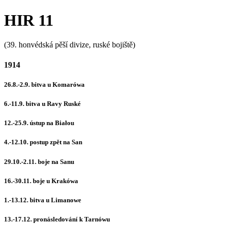
HIR 11
(39. honvédská pěší divize, ruské bojiště)
1914
26.8.-2.9. bitva u Komarówa
6.-11.9. bitva u Ravy Ruské
12.-25.9. ústup na Białou
4.-12.10. postup zpět na San
29.10.-2.11. boje na Sanu
16.-30.11. boje u Krakówa
1.-13.12. bitva u Limanowe
13.-17.12. pronásledování k Tarnówu