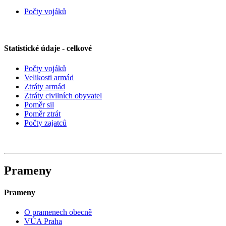
Počty vojáků
Statistické údaje - celkové
Počty vojáků
Velikosti armád
Ztráty armád
Ztráty civilních obyvatel
Poměr sil
Poměr ztrát
Počty zajatců
Prameny
Prameny
O pramenech obecně
VÚA Praha