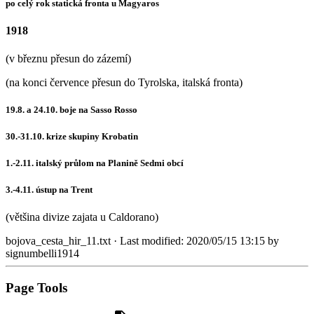
po celý rok statická fronta u Magyaros
1918
(v březnu přesun do zázemí)
(na konci července přesun do Tyrolska, italská fronta)
19.8. a 24.10. boje na Sasso Rosso
30.-31.10. krize skupiny Krobatin
1.-2.11. italský průlom na Planině Sedmi obcí
3.-4.11. ústup na Trent
(většina divize zajata u Caldorano)
bojova_cesta_hir_11.txt
· Last modified:
2020/05/15 13:15
by
signumbelli1914
Page Tools