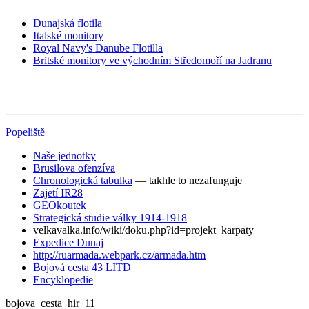
Dunajská flotila
Italské monitory
Royal Navy's Danube Flotilla
Britské monitory ve východním Středomoří na Jadranu
Popeliště
Naše jednotky
Brusilova ofenzíva
Chronologická tabulka
— takhle to nezafunguje
Zajetí IR28
GEOkoutek
Strategická studie války 1914-1918
velkavalka.info/wiki/doku.php?id=projekt_karpaty
Expedice Dunaj
http://ruarmada.webpark.cz/armada.htm
Bojová cesta 43 LITD
Encyklopedie
bojova_cesta_hir_11