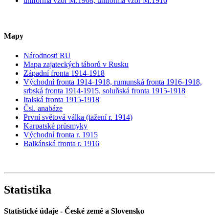
uniforma vzor M.1908; uniforma vzor M.1916
Mapy
Národnosti RU
Mapa zajateckých táborů v Rusku
Západní fronta 1914-1918
Východní fronta 1914-1918, rumunská fronta 1916-1918,
srbská fronta 1914-1915, soluňská fronta 1915-1918
Italská fronta 1915-1918
Čsl. anabáze
První světová válka (tažení r. 1914)
Karpatské průsmyky
Východní fronta r. 1915
Balkánská fronta r. 1916
Statistika
Statistické údaje - České země a Slovensko