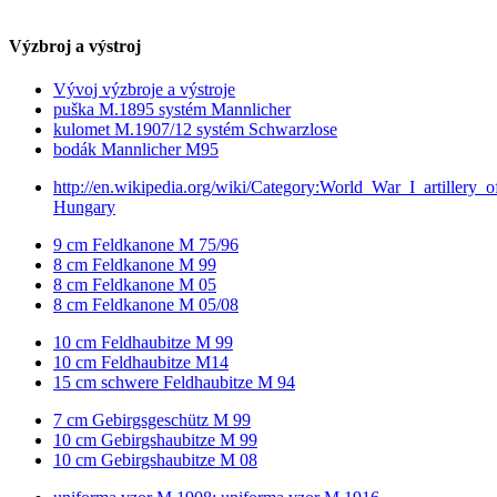
Výzbroj a výstroj
Vývoj výzbroje a výstroje
puška M.1895 systém Mannlicher
kulomet M.1907/12 systém Schwarzlose
bodák Mannlicher M95
http://en.wikipedia.org/wiki/Category:World_War_I_artillery_o
Hungary
9 cm Feldkanone M 75/96
8 cm Feldkanone M 99
8 cm Feldkanone M 05
8 cm Feldkanone M 05/08
10 cm Feldhaubitze M 99
10 cm Feldhaubitze M14
15 cm schwere Feldhaubitze M 94
7 cm Gebirgsgeschütz M 99
10 cm Gebirgshaubitze M 99
10 cm Gebirgshaubitze M 08