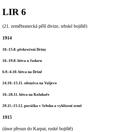
LIR 6
(21. zeměbranecká pěší divize, srbské bojiště)
1914
10.-15.8. překročení Driny
16.-19.8. bitva u Jadaru
6.9.-4.10. bitva na Drině
24.10.-15.11. ofenziva na Valjevo
16.-28.11. bitva na Kolubaře
29.11.-15.12. porážka v Srbsku a vyklizení země
1915
(únor přesun do Karpat, ruské bojiště)