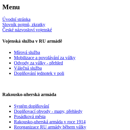
Menu
Úvodní stránka
Slovník pojmů, zkratky
České názvosloví vojenské
Vojenská služba v RU armádě
Mírová služba
Mobilizace a povolávání za války
Odvody za války - přehled
Válečná služba
Doplňování jednotek v poli
Rakousko-uherská armáda
Systém doplňování
Doplňovací obvody - mapy, přehledy
Posádková města
Rakousko-uherská armáda v roce 1914
Reorganizace RU armády během války