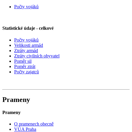
Počty vojáků
Statistické údaje - celkové
Počty vojáků
Velikosti armád
Ztráty armád
Ztráty civilních obyvatel
Poměr sil
Poměr ztrát
Počty zajatců
Prameny
Prameny
O pramenech obecně
VÚA Praha