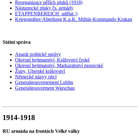
Reorganizace pěších pluků (1918)
Nástupncké pluky čs. armády
ETAPPENBEREICH_udělat :)
Kriegsgräber-Abteilung K.u.K. Militär-Kommando Krakau
Státní správa
Aparát politické správy
Okresní hejtmanství, Království české
Okresní hejtmanství, Markarabství moravské
Župy, Uherské království
Německé názvy obcí
Generalgouvernement Lublin
Generalgouverment Warschau
1914-1918
RU armáda na frontách Velké války