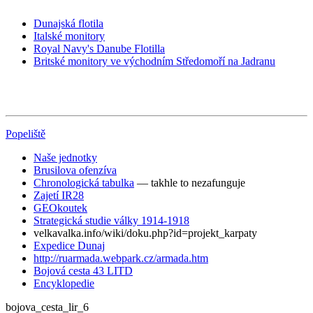
Dunajská flotila
Italské monitory
Royal Navy's Danube Flotilla
Britské monitory ve východním Středomoří na Jadranu
Popeliště
Naše jednotky
Brusilova ofenzíva
Chronologická tabulka
— takhle to nezafunguje
Zajetí IR28
GEOkoutek
Strategická studie války 1914-1918
velkavalka.info/wiki/doku.php?id=projekt_karpaty
Expedice Dunaj
http://ruarmada.webpark.cz/armada.htm
Bojová cesta 43 LITD
Encyklopedie
bojova_cesta_lir_6