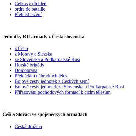
Celkový přehled
ordre de bataille
Přehled tažení
Jednotky RU armády z Československa
z Čech
z Moravy a Slezska
ze Slovenska a Podkarpatské Rusi
Horské brigády
Domobrana
Překládání náhradních těles
Bojové cesty jednotek z Českých zemí
Bojové cesty jednotek ze Slovenska a Podkarpatské Rusi
Přiřazování pochodových formací k cizím tělesům
Češi a Slováci ve spojeneckých armádách
Česká družina