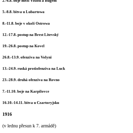
2.-4.8. boje mezi Vislou a Bugem
5.-8.8. bitva u Lubartowa
8.-11.8. boje v okolí Ostrowa
12.-17.8. postup na Brest Litevský
19.-26.8. postup na Kovel
26.8.-13.9. ofenziva na Volyni
13.-24.9. ruská protiofenziva na Luck
23.-28.9. druhá ofenziva na Rovno
7.-11.10. boje na Karpilovce
16.10.-14.11. bitva u Czartoryjsku
1916
(v lednu přesun k 7. armádě)