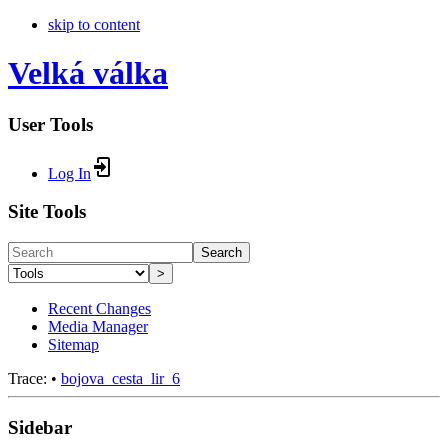
skip to content
Velká válka
User Tools
Log In
Site Tools
Search
>
Recent Changes
Media Manager
Sitemap
Trace:
•
bojova_cesta_lir_6
Sidebar