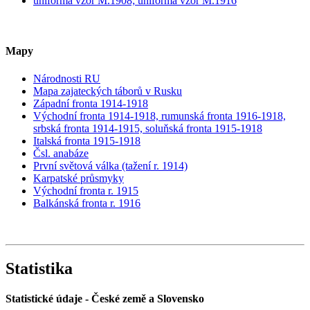
uniforma vzor M.1908; uniforma vzor M.1916
Mapy
Národnosti RU
Mapa zajateckých táborů v Rusku
Západní fronta 1914-1918
Východní fronta 1914-1918, rumunská fronta 1916-1918,
srbská fronta 1914-1915, soluňská fronta 1915-1918
Italská fronta 1915-1918
Čsl. anabáze
První světová válka (tažení r. 1914)
Karpatské průsmyky
Východní fronta r. 1915
Balkánská fronta r. 1916
Statistika
Statistické údaje - České země a Slovensko