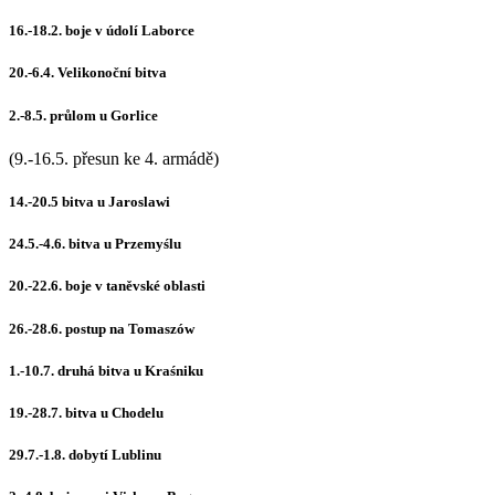
16.-18.2. boje v údolí Laborce
20.-6.4. Velikonoční bitva
2.-8.5. průlom u Gorlice
(9.-16.5. přesun ke 4. armádě)
14.-20.5 bitva u Jaroslawi
24.5.-4.6. bitva u Przemyślu
20.-22.6. boje v taněvské oblasti
26.-28.6. postup na Tomaszów
1.-10.7. druhá bitva u Kraśniku
19.-28.7. bitva u Chodelu
29.7.-1.8. dobytí Lublinu