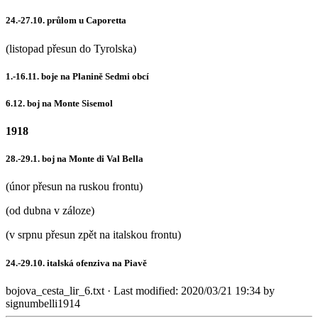
24.-27.10. průlom u Caporetta
(listopad přesun do Tyrolska)
1.-16.11. boje na Planině Sedmi obcí
6.12. boj na Monte Sisemol
1918
28.-29.1. boj na Monte di Val Bella
(únor přesun na ruskou frontu)
(od dubna v záloze)
(v srpnu přesun zpět na italskou frontu)
24.-29.10. italská ofenziva na Piavě
bojova_cesta_lir_6.txt
· Last modified:
2020/03/21 19:34
by
signumbelli1914