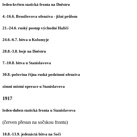
leden-květen statická fronta na Dněstru
4.-16.6. Brusilovova ofenziva - jižní průlom
21.-24.6. ruský postup východní Haličí
24.6.-6.7. bitva u Kolomyje
28.8.-3.8. boje na Dněstru
7.-10.8. bitva u Stanislavova
30.8.-polovina října ruská podzimní ofenziva
zimní místní operace u Stanislavova
1917
leden-duben statická fronta u Stanislavova
(červen přesun na sočskou frontu)
18.8.-13.9. jedenáctá bitva na Soči