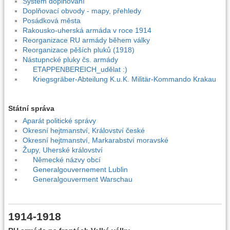
Systém doplňování
Doplňovací obvody - mapy, přehledy
Posádková města
Rakousko-uherská armáda v roce 1914
Reorganizace RU armády během války
Reorganizace pěších pluků (1918)
Nástupncké pluky čs. armády
ETAPPENBEREICH_udělat :)
Kriegsgräber-Abteilung K.u.K. Militär-Kommando Krakau
Státní správa
Aparát politické správy
Okresní hejtmanství, Království české
Okresní hejtmanství, Markarabství moravské
Župy, Uherské království
Německé názvy obcí
Generalgouvernement Lublin
Generalgouverment Warschau
1914-1918