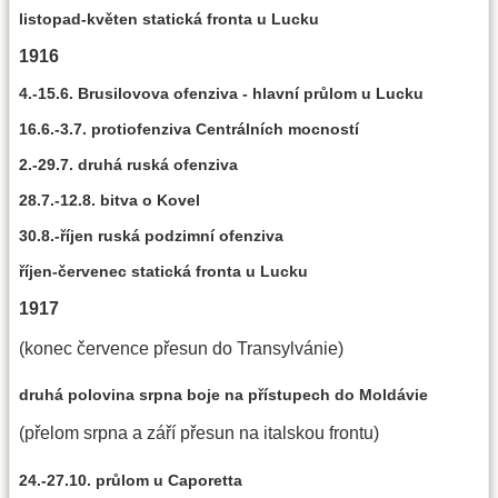
listopad-květen statická fronta u Lucku
1916
4.-15.6. Brusilovova ofenziva - hlavní průlom u Lucku
16.6.-3.7. protiofenziva Centrálních mocností
2.-29.7. druhá ruská ofenziva
28.7.-12.8. bitva o Kovel
30.8.-říjen ruská podzimní ofenziva
říjen-červenec statická fronta u Lucku
1917
(konec července přesun do Transylvánie)
druhá polovina srpna boje na přístupech do Moldávie
(přelom srpna a září přesun na italskou frontu)
24.-27.10. průlom u Caporetta