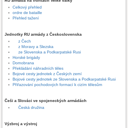
RU armáda na frontách Velké války
Celkový přehled
ordre de bataille
Přehled tažení
Jednotky RU armády z Československa
z Čech
z Moravy a Slezska
ze Slovenska a Podkarpatské Rusi
Horské brigády
Domobrana
Překládání náhradních těles
Bojové cesty jednotek z Českých zemí
Bojové cesty jednotek ze Slovenska a Podkarpatské Rusi
Přiřazování pochodových formací k cizím tělesům
Češi a Slováci ve spojeneckých armádách
Česká družina
Výzbroj a výstroj