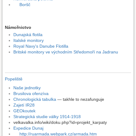
Boršč
Námořnictvo
Dunajská flotila
Italské monitory
Royal Navy's Danube Flotilla
Britské monitory ve východním Středomoří na Jadranu
Popeliště
Naše jednotky
Brusilova ofenzíva
Chronologická tabulka
— takhle to nezafunguje
Zajetí IR28
GEOkoutek
Strategická studie války 1914-1918
velkavalka.info/wiki/doku.php?id=projekt_karpaty
Expedice Dunaj
http://ruarmada.webpark.cz/armada.htm