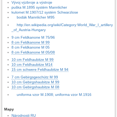
Vývoj výzbroje a výstroje
puška M.1895 systém Mannlicher
kulomet M.1907/12 systém Schwarzlose
bodák Mannlicher M95
http://en.wikipedia.org/wiki/Category:World_War_I_artillery
_of_Austria-Hungary
9 cm Feldkanone M 75/96
8 cm Feldkanone M 99
8 cm Feldkanone M 05
8 cm Feldkanone M 05/08
10 cm Feldhaubitze M 99
10 cm Feldhaubitze M14
15 cm schwere Feldhaubitze M 94
7 cm Gebirgsgeschütz M 99
10 cm Gebirgshaubitze M 99
10 cm Gebirgshaubitze M 08
uniforma vzor M.1908; uniforma vzor M.1916
Mapy
Národnosti RU