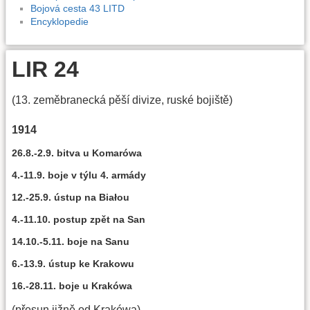
Bojová cesta 43 LITD
Encyklopedie
LIR 24
(13. zeměbranecká pěší divize, ruské bojiště)
1914
26.8.-2.9. bitva u Komarówa
4.-11.9. boje v týlu 4. armády
12.-25.9. ústup na Białou
4.-11.10. postup zpět na San
14.10.-5.11. boje na Sanu
6.-13.9. ústup ke Krakowu
16.-28.11. boje u Krakówa
(přesun jižně od Krakówa)