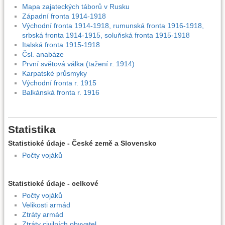
Mapa zajateckých táborů v Rusku
Západní fronta 1914-1918
Východní fronta 1914-1918, rumunská fronta 1916-1918,
srbská fronta 1914-1915, soluňská fronta 1915-1918
Italská fronta 1915-1918
Čsl. anabáze
První světová válka (tažení r. 1914)
Karpatské průsmyky
Východní fronta r. 1915
Balkánská fronta r. 1916
Statistika
Statistické údaje - České země a Slovensko
Počty vojáků
Statistické údaje - celkové
Počty vojáků
Velikosti armád
Ztráty armád
Ztráty civilních obyvatel