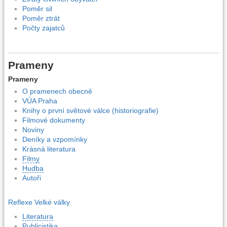
Poměr sil
Poměr ztrát
Počty zajatců
Prameny
Prameny
O pramenech obecně
VÚA Praha
Knihy o první světové válce (historiografie)
Filmové dokumenty
Noviny
Deníky a vzpomínky
Krásná literatura
Filmy
Hudba
Autoři
Reflexe Velké války
Literatura
Publicistika