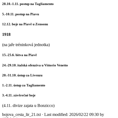
28.10.-1.11. postup na Tagliamento
5.-10.11. postup na Piavu
12.12. boje na Piavě u Zensonu
1918
(na jaře tréninková jednotka)
15.-25.6. bitva na Piavě
24.-29.10. italská ofenziva u Vittorio Venetto
20.-31.10. ústup za Livenzu
1.-2.11. ústup za Tagliamento
3.-4.11. závěrečné boje
(4.11. divize zajata u Bonzicco)
bojova_cesta_lir_21.txt
· Last modified:
2026/02/22 09:30
by