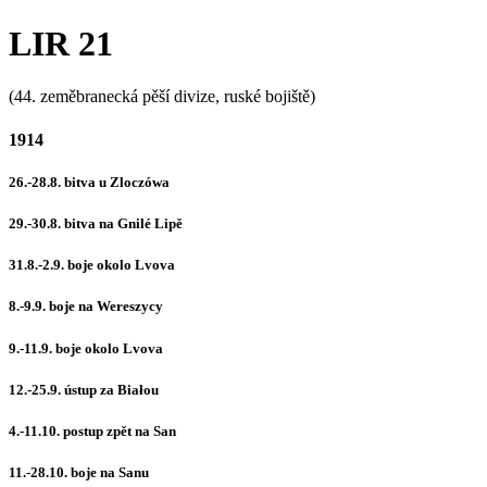
LIR 21
(44. zeměbranecká pěší divize, ruské bojiště)
1914
26.-28.8. bitva u Zloczówa
29.-30.8. bitva na Gnilé Lipě
31.8.-2.9. boje okolo Lvova
8.-9.9. boje na Wereszycy
9.-11.9. boje okolo Lvova
12.-25.9. ústup za Białou
4.-11.10. postup zpět na San
11.-28.10. boje na Sanu