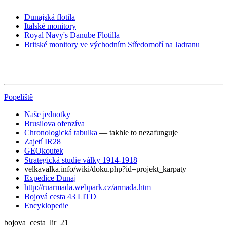
Dunajská flotila
Italské monitory
Royal Navy's Danube Flotilla
Britské monitory ve východním Středomoří na Jadranu
Popeliště
Naše jednotky
Brusilova ofenzíva
Chronologická tabulka
— takhle to nezafunguje
Zajetí IR28
GEOkoutek
Strategická studie války 1914-1918
velkavalka.info/wiki/doku.php?id=projekt_karpaty
Expedice Dunaj
http://ruarmada.webpark.cz/armada.htm
Bojová cesta 43 LITD
Encyklopedie
bojova_cesta_lir_21