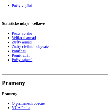
Počty vojáků
Statistické údaje - celkové
Počty vojáků
Velikosti armád
Ztráty armád
Ztráty civilních obyvatel
Poměr sil
Poměr ztrát
Počty zajatců
Prameny
Prameny
O pramenech obecně
VÚA Praha