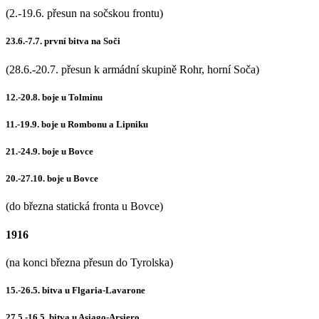
(2.-19.6. přesun na sočskou frontu)
23.6.-7.7. první bitva na Soči
(28.6.-20.7. přesun k armádní skupině Rohr, horní Soča)
12.-20.8. boje u Tolminu
11.-19.9. boje u Rombonu a Lipniku
21.-24.9. boje u Bovce
20.-27.10. boje u Bovce
(do března statická fronta u Bovce)
1916
(na konci března přesun do Tyrolska)
15.-26.5. bitva u Flgaria-Lavarone
27.5.-16.5. bitva u Asiago-Arsiero