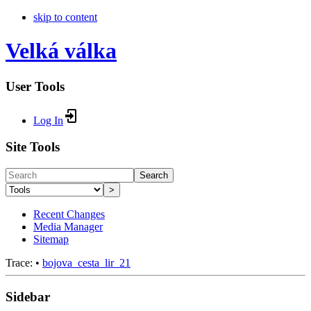
skip to content
Velká válka
User Tools
Log In
Site Tools
Search
>
Recent Changes
Media Manager
Sitemap
Trace:
•
bojova_cesta_lir_21
Sidebar