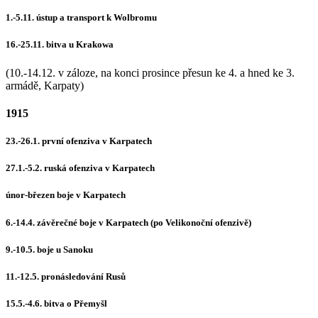
1.-5.11. ústup a transport k Wolbromu
16.-25.11. bitva u Krakowa
(10.-14.12. v záloze, na konci prosince přesun ke 4. a hned ke 3.
armádě, Karpaty)
1915
23.-26.1. první ofenziva v Karpatech
27.1.-5.2. ruská ofenziva v Karpatech
únor-březen boje v Karpatech
6.-14.4. závěrečné boje v Karpatech (po Velikonoční ofenzivě)
9.-10.5. boje u Sanoku
11.-12.5. pronásledování Rusů
15.5.-4.6. bitva o Přemyšl