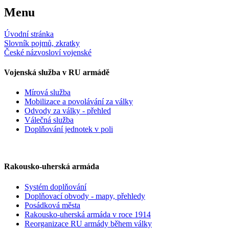
Menu
Úvodní stránka
Slovník pojmů, zkratky
České názvosloví vojenské
Vojenská služba v RU armádě
Mírová služba
Mobilizace a povolávání za války
Odvody za války - přehled
Válečná služba
Doplňování jednotek v poli
Rakousko-uherská armáda
Systém doplňování
Doplňovací obvody - mapy, přehledy
Posádková města
Rakousko-uherská armáda v roce 1914
Reorganizace RU armády během války