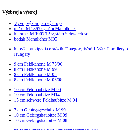
Výzbroj a výstroj
Vývoj výzbroje a výstroje
puška M.1895 systém Mannlicher
kulomet M.1907/12 systém Schwarzlose
bodák Mannlicher M95
http://en.wikipedia.org/wiki/Category:World_War_I_artillery_o
Hungary
9 cm Feldkanone M 75/96
8 cm Feldkanone M 99
8 cm Feldkanone M 05
8 cm Feldkanone M 05/08
10 cm Feldhaubitze M 99
10 cm Feldhaubitze M14
15 cm schwere Feldhaubitze M 94
7 cm Gebirgsgeschütz M 99
10 cm Gebirgshaubitze M 99
10 cm Gebirgshaubitze M 08