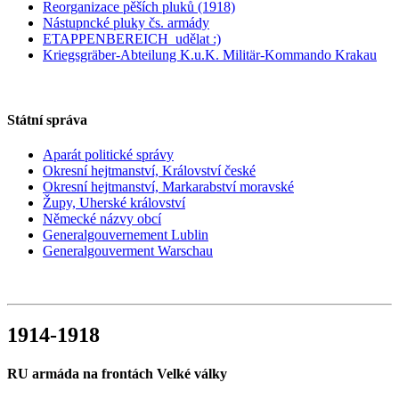
Reorganizace pěších pluků (1918)
Nástupncké pluky čs. armády
ETAPPENBEREICH_udělat :)
Kriegsgräber-Abteilung K.u.K. Militär-Kommando Krakau
Státní správa
Aparát politické správy
Okresní hejtmanství, Království české
Okresní hejtmanství, Markarabství moravské
Župy, Uherské království
Německé názvy obcí
Generalgouvernement Lublin
Generalgouverment Warschau
1914-1918
RU armáda na frontách Velké války