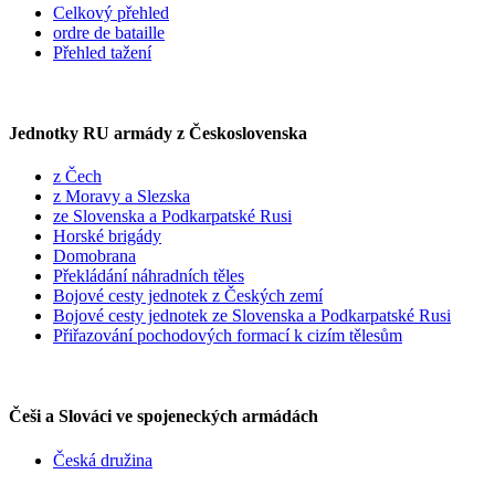
Celkový přehled
ordre de bataille
Přehled tažení
Jednotky RU armády z Československa
z Čech
z Moravy a Slezska
ze Slovenska a Podkarpatské Rusi
Horské brigády
Domobrana
Překládání náhradních těles
Bojové cesty jednotek z Českých zemí
Bojové cesty jednotek ze Slovenska a Podkarpatské Rusi
Přiřazování pochodových formací k cizím tělesům
Češi a Slováci ve spojeneckých armádách
Česká družina