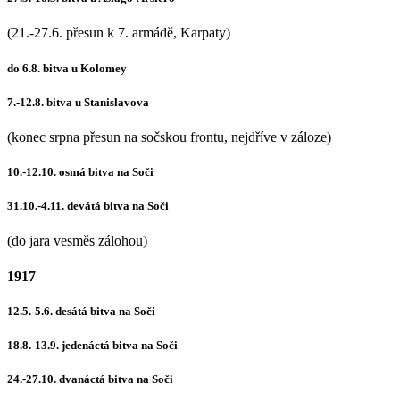
(21.-27.6. přesun k 7. armádě, Karpaty)
do 6.8. bitva u Kolomey
7.-12.8. bitva u Stanislavova
(konec srpna přesun na sočskou frontu, nejdříve v záloze)
10.-12.10. osmá bitva na Soči
31.10.-4.11. devátá bitva na Soči
(do jara vesměs zálohou)
1917
12.5.-5.6. desátá bitva na Soči
18.8.-13.9. jedenáctá bitva na Soči
24.-27.10. dvanáctá bitva na Soči