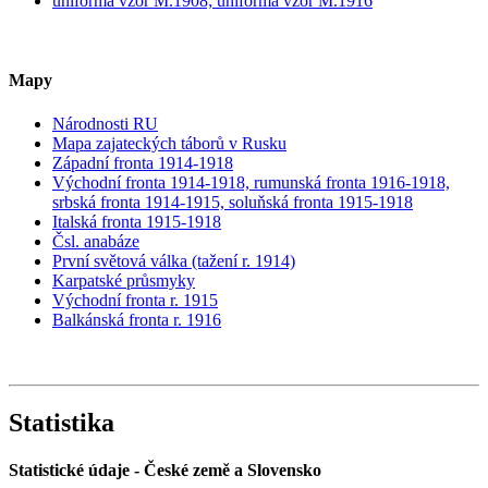
uniforma vzor M.1908; uniforma vzor M.1916
Mapy
Národnosti RU
Mapa zajateckých táborů v Rusku
Západní fronta 1914-1918
Východní fronta 1914-1918, rumunská fronta 1916-1918,
srbská fronta 1914-1915, soluňská fronta 1915-1918
Italská fronta 1915-1918
Čsl. anabáze
První světová válka (tažení r. 1914)
Karpatské průsmyky
Východní fronta r. 1915
Balkánská fronta r. 1916
Statistika
Statistické údaje - České země a Slovensko