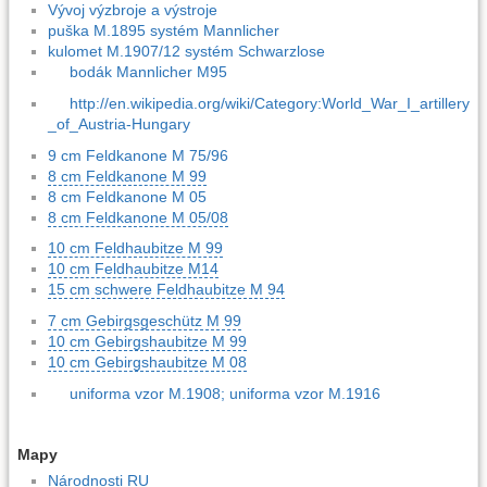
Vývoj výzbroje a výstroje
puška M.1895 systém Mannlicher
kulomet M.1907/12 systém Schwarzlose
bodák Mannlicher M95
http://en.wikipedia.org/wiki/Category:World_War_I_artillery
_of_Austria-Hungary
9 cm Feldkanone M 75/96
8 cm Feldkanone M 99
8 cm Feldkanone M 05
8 cm Feldkanone M 05/08
10 cm Feldhaubitze M 99
10 cm Feldhaubitze M14
15 cm schwere Feldhaubitze M 94
7 cm Gebirgsgeschütz M 99
10 cm Gebirgshaubitze M 99
10 cm Gebirgshaubitze M 08
uniforma vzor M.1908; uniforma vzor M.1916
Mapy
Národnosti RU