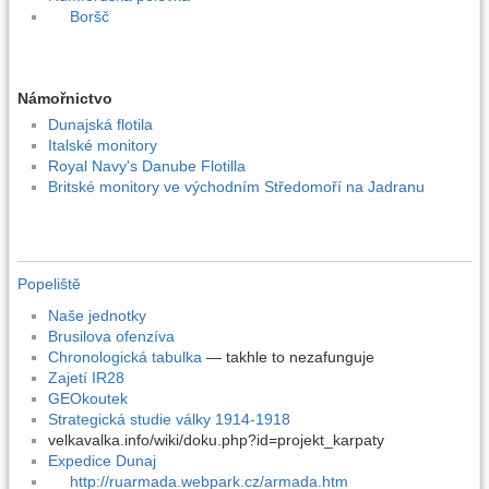
Boršč
Námořnictvo
Dunajská flotila
Italské monitory
Royal Navy's Danube Flotilla
Britské monitory ve východním Středomoří na Jadranu
Popeliště
Naše jednotky
Brusilova ofenzíva
Chronologická tabulka
— takhle to nezafunguje
Zajetí IR28
GEOkoutek
Strategická studie války 1914-1918
velkavalka.info/wiki/doku.php?id=projekt_karpaty
Expedice Dunaj
http://ruarmada.webpark.cz/armada.htm