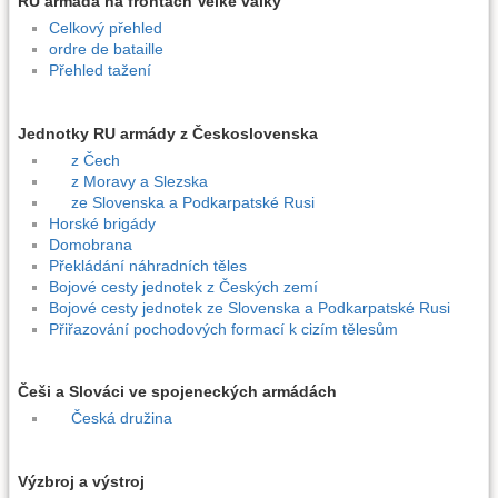
RU armáda na frontách Velké války
Celkový přehled
ordre de bataille
Přehled tažení
Jednotky RU armády z Československa
z Čech
z Moravy a Slezska
ze Slovenska a Podkarpatské Rusi
Horské brigády
Domobrana
Překládání náhradních těles
Bojové cesty jednotek z Českých zemí
Bojové cesty jednotek ze Slovenska a Podkarpatské Rusi
Přiřazování pochodových formací k cizím tělesům
Češi a Slováci ve spojeneckých armádách
Česká družina
Výzbroj a výstroj