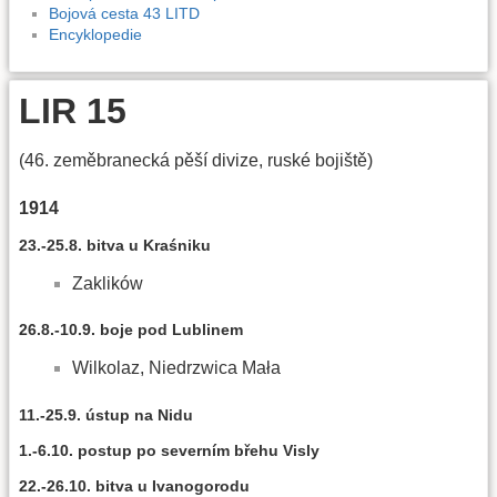
Bojová cesta 43 LITD
Encyklopedie
LIR 15
(46. zeměbranecká pěší divize, ruské bojiště)
1914
23.-25.8. bitva u Kraśniku
Zaklików
26.8.-10.9. boje pod Lublinem
Wilkolaz, Niedrzwica Mała
11.-25.9. ústup na Nidu
1.-6.10. postup po severním břehu Visly
22.-26.10. bitva u Ivanogorodu