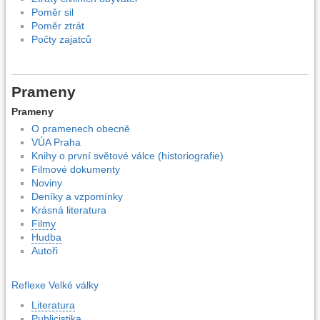
Poměr sil
Poměr ztrát
Počty zajatců
Prameny
Prameny
O pramenech obecně
VÚA Praha
Knihy o první světové válce (historiografie)
Filmové dokumenty
Noviny
Deníky a vzpomínky
Krásná literatura
Filmy
Hudba
Autoři
Reflexe Velké války
Literatura
Publicistika