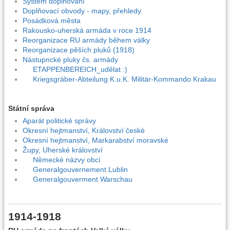
Systém doplňování
Doplňovací obvody - mapy, přehledy
Posádková města
Rakousko-uherská armáda v roce 1914
Reorganizace RU armády během války
Reorganizace pěších pluků (1918)
Nástupncké pluky čs. armády
ETAPPENBEREICH_udělat :)
Kriegsgräber-Abteilung K.u.K. Militär-Kommando Krakau
Státní správa
Aparát politické správy
Okresní hejtmanství, Království české
Okresní hejtmanství, Markarabství moravské
Župy, Uherské království
Německé názvy obcí
Generalgouvernement Lublin
Generalgouverment Warschau
1914-1918