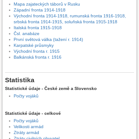
Mapa zajateckých táborů v Rusku
Západní fronta 1914-1918
Východní fronta 1914-1918, rumunská fronta 1916-1918,
srbská fronta 1914-1915, soluňská fronta 1915-1918
Italská fronta 1915-1918
Čsl. anabáze
První světová válka (tažení r. 1914)
Karpatské průsmyky
Východní fronta r. 1915
Balkánská fronta r. 1916
Statistika
Statistické údaje - České země a Slovensko
Počty vojáků
Statistické údaje - celkové
Počty vojáků
Velikosti armád
Ztráty armád
Ztráty civilních obyvatel