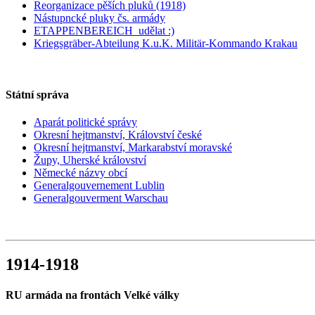
Reorganizace pěších pluků (1918)
Nástupncké pluky čs. armády
ETAPPENBEREICH_udělat :)
Kriegsgräber-Abteilung K.u.K. Militär-Kommando Krakau
Státní správa
Aparát politické správy
Okresní hejtmanství, Království české
Okresní hejtmanství, Markarabství moravské
Župy, Uherské království
Německé názvy obcí
Generalgouvernement Lublin
Generalgouverment Warschau
1914-1918
RU armáda na frontách Velké války