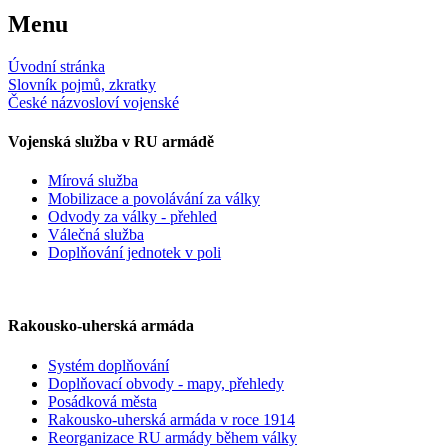
Menu
Úvodní stránka
Slovník pojmů, zkratky
České názvosloví vojenské
Vojenská služba v RU armádě
Mírová služba
Mobilizace a povolávání za války
Odvody za války - přehled
Válečná služba
Doplňování jednotek v poli
Rakousko-uherská armáda
Systém doplňování
Doplňovací obvody - mapy, přehledy
Posádková města
Rakousko-uherská armáda v roce 1914
Reorganizace RU armády během války