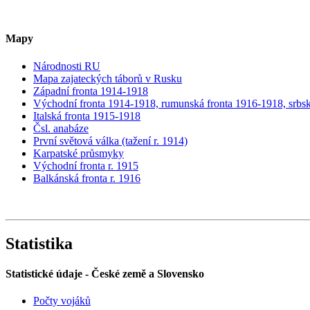
Mapy
Národnosti RU
Mapa zajateckých táborů v Rusku
Západní fronta 1914-1918
Východní fronta 1914-1918, rumunská fronta 1916-1918, srbsk
Italská fronta 1915-1918
Čsl. anabáze
První světová válka (tažení r. 1914)
Karpatské průsmyky
Východní fronta r. 1915
Balkánská fronta r. 1916
Statistika
Statistické údaje - České země a Slovensko
Počty vojáků