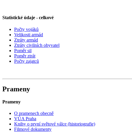
Statistické údaje - celkové
Počty vojáků
Velikosti armád
Ztráty armád
Ztráty civilních obyvatel
Poměr sil
Poměr ztrát
Počty zajatců
Prameny
Prameny
O pramenech obecně
VÚA Praha
Knihy o první světové válce (historiografie)
Filmové dokumenty