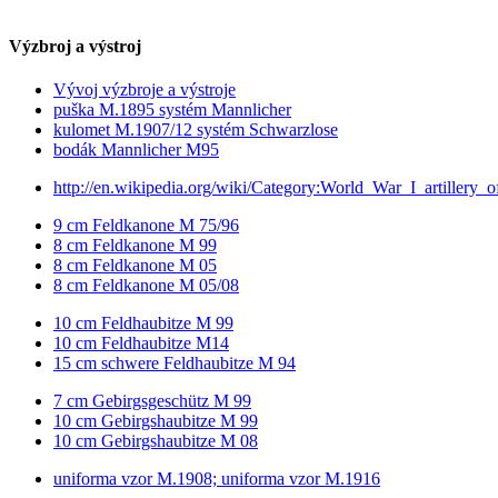
Výzbroj a výstroj
Vývoj výzbroje a výstroje
puška M.1895 systém Mannlicher
kulomet M.1907/12 systém Schwarzlose
bodák Mannlicher M95
http://en.wikipedia.org/wiki/Category:World_War_I_artillery_
9 cm Feldkanone M 75/96
8 cm Feldkanone M 99
8 cm Feldkanone M 05
8 cm Feldkanone M 05/08
10 cm Feldhaubitze M 99
10 cm Feldhaubitze M14
15 cm schwere Feldhaubitze M 94
7 cm Gebirgsgeschütz M 99
10 cm Gebirgshaubitze M 99
10 cm Gebirgshaubitze M 08
uniforma vzor M.1908; uniforma vzor M.1916