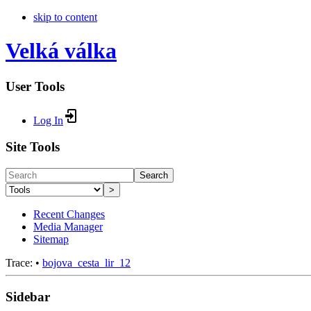
skip to content
Velká válka
User Tools
Log In
Site Tools
Search
>
Recent Changes
Media Manager
Sitemap
Trace:
•
bojova_cesta_lir_12
Sidebar