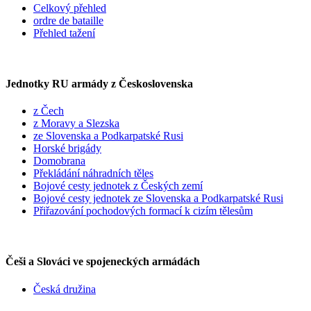
Celkový přehled
ordre de bataille
Přehled tažení
Jednotky RU armády z Československa
z Čech
z Moravy a Slezska
ze Slovenska a Podkarpatské Rusi
Horské brigády
Domobrana
Překládání náhradních těles
Bojové cesty jednotek z Českých zemí
Bojové cesty jednotek ze Slovenska a Podkarpatské Rusi
Přiřazování pochodových formací k cizím tělesům
Češi a Slováci ve spojeneckých armádách
Česká družina