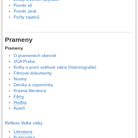
Poměr sil
Poměr ztrát
Počty zajatců
Prameny
Prameny
O pramenech obecně
VÚA Praha
Knihy o první světové válce (historiografie)
Filmové dokumenty
Noviny
Deníky a vzpomínky
Krásná literatura
Filmy
Hudba
Autoři
Reflexe Velké války
Literatura
Publicistika