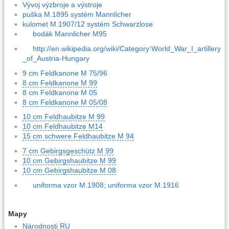
Vývoj výzbroje a výstroje
puška M.1895 systém Mannlicher
kulomet M.1907/12 systém Schwarzlose
bodák Mannlicher M95
http://en.wikipedia.org/wiki/Category:World_War_I_artillery
_of_Austria-Hungary
9 cm Feldkanone M 75/96
8 cm Feldkanone M 99
8 cm Feldkanone M 05
8 cm Feldkanone M 05/08
10 cm Feldhaubitze M 99
10 cm Feldhaubitze M14
15 cm schwere Feldhaubitze M 94
7 cm Gebirgsgeschütz M 99
10 cm Gebirgshaubitze M 99
10 cm Gebirgshaubitze M 08
uniforma vzor M.1908; uniforma vzor M.1916
Mapy
Národnosti RU