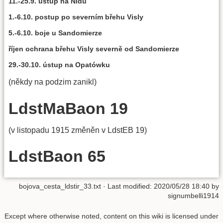
11.-25.9. ústup na Nidu
1.-6.10. postup po severním břehu Visly
5.-6.10. boje u Sandomierze
říjen ochrana břehu Visly severně od Sandomierze
29.-30.10. ústup na Opatówku
(někdy na podzim zanikl)
LdstMaBaon 19
(v listopadu 1915 změněn v LdstEB 19)
LdstBaon 65
bojova_cesta_ldstir_33.txt
· Last modified:
2020/05/28 18:40
by
signumbelli1914
Except where otherwise noted, content on this wiki is licensed under