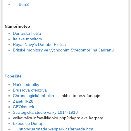
Boršč
Námořnictvo
Dunajská flotila
Italské monitory
Royal Navy's Danube Flotilla
Britské monitory ve východním Středomoří na Jadranu
Popeliště
Naše jednotky
Brusilova ofenzíva
Chronologická tabulka
— takhle to nezafunguje
Zajetí IR28
GEOkoutek
Strategická studie války 1914-1918
velkavalka.info/wiki/doku.php?id=projekt_karpaty
Expedice Dunaj
http://ruarmada.webpark.cz/armada.htm