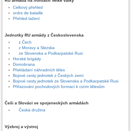
RU armáda na frontách Velké války
Celkový přehled
ordre de bataille
Přehled tažení
Jednotky RU armády z Československa
z Čech
z Moravy a Slezska
ze Slovenska a Podkarpatské Rusi
Horské brigády
Domobrana
Překládání náhradních těles
Bojové cesty jednotek z Českých zemí
Bojové cesty jednotek ze Slovenska a Podkarpatské Rusi
Přiřazování pochodových formací k cizím tělesům
Češi a Slováci ve spojeneckých armádách
Česká družina
Výzbroj a výstroj