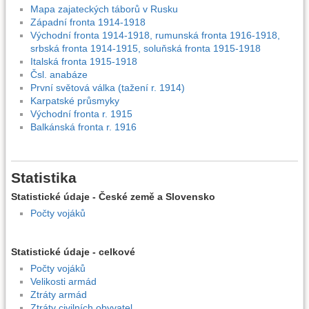
Mapa zajateckých táborů v Rusku
Západní fronta 1914-1918
Východní fronta 1914-1918, rumunská fronta 1916-1918,
srbská fronta 1914-1915, soluňská fronta 1915-1918
Italská fronta 1915-1918
Čsl. anabáze
První světová válka (tažení r. 1914)
Karpatské průsmyky
Východní fronta r. 1915
Balkánská fronta r. 1916
Statistika
Statistické údaje - České země a Slovensko
Počty vojáků
Statistické údaje - celkové
Počty vojáků
Velikosti armád
Ztráty armád
Ztráty civilních obyvatel