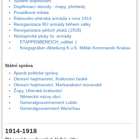
Systém doplňování
Doplňovací obvody - mapy, přehledy
Posádková města
Rakousko-uherská armáda v roce 1914
Reorganizace RU armády během války
Reorganizace pěších pluků (1918)
Nástupncké pluky čs. armády
ETAPPENBEREICH_udělat :)
Kriegsgräber-Abteilung K.u.K. Militär-Kommando Krakau
Státní správa
Aparát politické správy
Okresní hejtmanství, Království české
Okresní hejtmanství, Markarabství moravské
Župy, Uherské království
Německé názvy obcí
Generalgouvernement Lublin
Generalgouverment Warschau
1914-1918