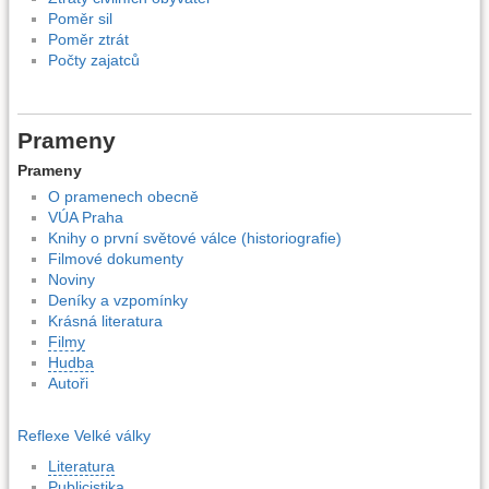
Poměr sil
Poměr ztrát
Počty zajatců
Prameny
Prameny
O pramenech obecně
VÚA Praha
Knihy o první světové válce (historiografie)
Filmové dokumenty
Noviny
Deníky a vzpomínky
Krásná literatura
Filmy
Hudba
Autoři
Reflexe Velké války
Literatura
Publicistika