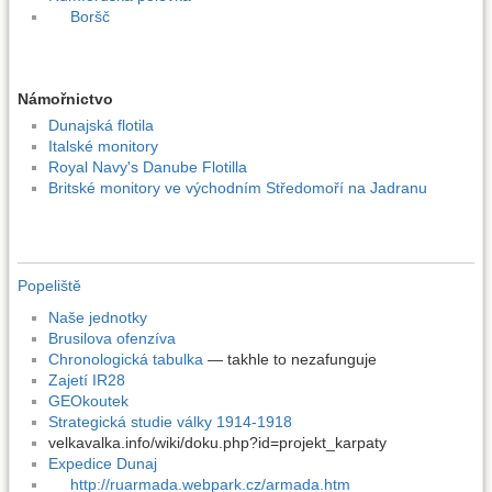
Boršč
Námořnictvo
Dunajská flotila
Italské monitory
Royal Navy's Danube Flotilla
Britské monitory ve východním Středomoří na Jadranu
Popeliště
Naše jednotky
Brusilova ofenzíva
Chronologická tabulka
— takhle to nezafunguje
Zajetí IR28
GEOkoutek
Strategická studie války 1914-1918
velkavalka.info/wiki/doku.php?id=projekt_karpaty
Expedice Dunaj
http://ruarmada.webpark.cz/armada.htm