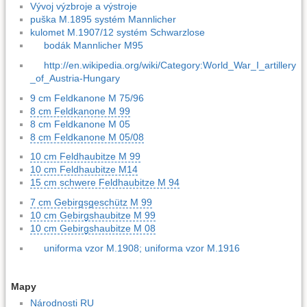
Vývoj výzbroje a výstroje
puška M.1895 systém Mannlicher
kulomet M.1907/12 systém Schwarzlose
bodák Mannlicher M95
http://en.wikipedia.org/wiki/Category:World_War_I_artillery
_of_Austria-Hungary
9 cm Feldkanone M 75/96
8 cm Feldkanone M 99
8 cm Feldkanone M 05
8 cm Feldkanone M 05/08
10 cm Feldhaubitze M 99
10 cm Feldhaubitze M14
15 cm schwere Feldhaubitze M 94
7 cm Gebirgsgeschütz M 99
10 cm Gebirgshaubitze M 99
10 cm Gebirgshaubitze M 08
uniforma vzor M.1908; uniforma vzor M.1916
Mapy
Národnosti RU