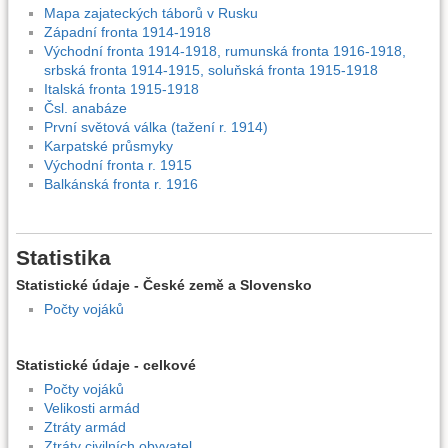
Mapa zajateckých táborů v Rusku
Západní fronta 1914-1918
Východní fronta 1914-1918, rumunská fronta 1916-1918,
srbská fronta 1914-1915, soluňská fronta 1915-1918
Italská fronta 1915-1918
Čsl. anabáze
První světová válka (tažení r. 1914)
Karpatské průsmyky
Východní fronta r. 1915
Balkánská fronta r. 1916
Statistika
Statistické údaje - České země a Slovensko
Počty vojáků
Statistické údaje - celkové
Počty vojáků
Velikosti armád
Ztráty armád
Ztráty civilních obyvatel