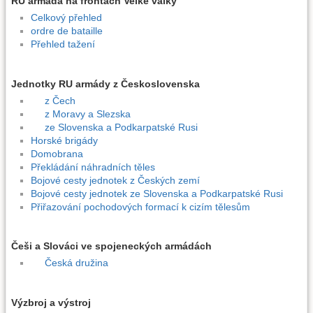
RU armáda na frontách Velké války
Celkový přehled
ordre de bataille
Přehled tažení
Jednotky RU armády z Československa
z Čech
z Moravy a Slezska
ze Slovenska a Podkarpatské Rusi
Horské brigády
Domobrana
Překládání náhradních těles
Bojové cesty jednotek z Českých zemí
Bojové cesty jednotek ze Slovenska a Podkarpatské Rusi
Přiřazování pochodových formací k cizím tělesům
Češi a Slováci ve spojeneckých armádách
Česká družina
Výzbroj a výstroj