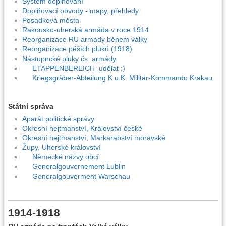
Systém doplňování
Doplňovací obvody - mapy, přehledy
Posádková města
Rakousko-uherská armáda v roce 1914
Reorganizace RU armády během války
Reorganizace pěších pluků (1918)
Nástupncké pluky čs. armády
ETAPPENBEREICH_udělat :)
Kriegsgräber-Abteilung K.u.K. Militär-Kommando Krakau
Státní správa
Aparát politické správy
Okresní hejtmanství, Království české
Okresní hejtmanství, Markarabství moravské
Župy, Uherské království
Německé názvy obcí
Generalgouvernement Lublin
Generalgouverment Warschau
1914-1918