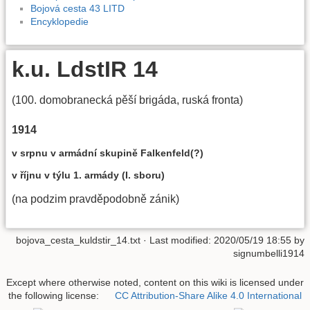
Bojová cesta 43 LITD
Encyklopedie
k.u. LdstIR 14
(100. domobranecká pěší brigáda, ruská fronta)
1914
v srpnu v armádní skupině Falkenfeld(?)
v říjnu v týlu 1. armády (I. sboru)
(na podzim pravděpodobně zánik)
bojova_cesta_kuldstir_14.txt
· Last modified:
2020/05/19 18:55
by
signumbelli1914
Except where otherwise noted, content on this wiki is licensed under
the following license:
CC Attribution-Share Alike 4.0 International