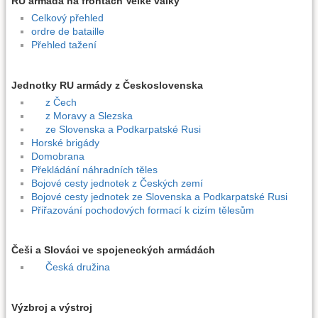
RU armáda na frontách Velké války
Celkový přehled
ordre de bataille
Přehled tažení
Jednotky RU armády z Československa
z Čech
z Moravy a Slezska
ze Slovenska a Podkarpatské Rusi
Horské brigády
Domobrana
Překládání náhradních těles
Bojové cesty jednotek z Českých zemí
Bojové cesty jednotek ze Slovenska a Podkarpatské Rusi
Přiřazování pochodových formací k cizím tělesům
Češi a Slováci ve spojeneckých armádách
Česká družina
Výzbroj a výstroj