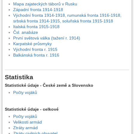
Mapa zajateckých táborů v Rusku
Západní fronta 1914-1918
Východní fronta 1914-1918, rumunská fronta 1916-1918,
srbská fronta 1914-1915, soluňská fronta 1915-1918
Italská fronta 1915-1918
Čsl. anabáze
První světová válka (tažení r. 1914)
Karpatské průsmyky
Východní fronta r. 1915
Balkánská fronta r. 1916
Statistika
Statistické údaje - České země a Slovensko
Počty vojáků
Statistické údaje - celkové
Počty vojáků
Velikosti armád
Ztráty armád
Ztráty civilních obyvatel