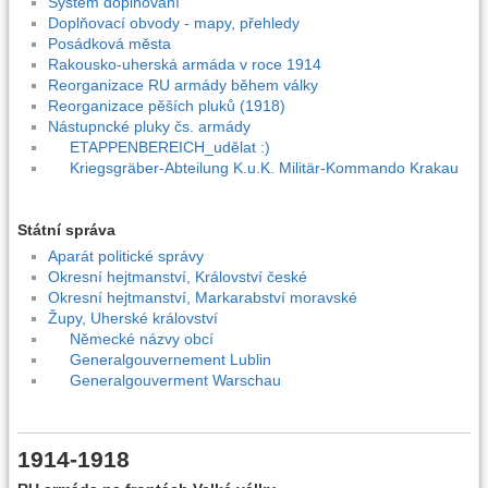
Systém doplňování
Doplňovací obvody - mapy, přehledy
Posádková města
Rakousko-uherská armáda v roce 1914
Reorganizace RU armády během války
Reorganizace pěších pluků (1918)
Nástupncké pluky čs. armády
ETAPPENBEREICH_udělat :)
Kriegsgräber-Abteilung K.u.K. Militär-Kommando Krakau
Státní správa
Aparát politické správy
Okresní hejtmanství, Království české
Okresní hejtmanství, Markarabství moravské
Župy, Uherské království
Německé názvy obcí
Generalgouvernement Lublin
Generalgouverment Warschau
1914-1918