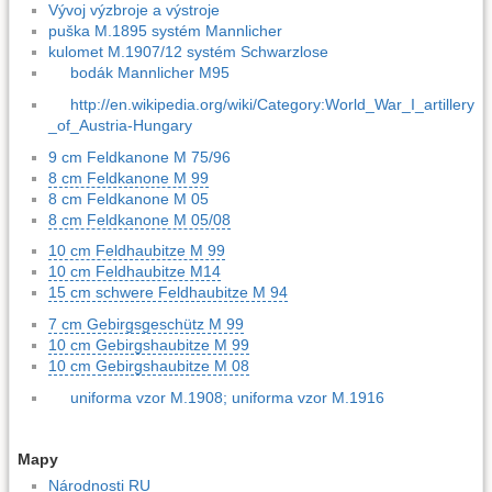
Vývoj výzbroje a výstroje
puška M.1895 systém Mannlicher
kulomet M.1907/12 systém Schwarzlose
bodák Mannlicher M95
http://en.wikipedia.org/wiki/Category:World_War_I_artillery
_of_Austria-Hungary
9 cm Feldkanone M 75/96
8 cm Feldkanone M 99
8 cm Feldkanone M 05
8 cm Feldkanone M 05/08
10 cm Feldhaubitze M 99
10 cm Feldhaubitze M14
15 cm schwere Feldhaubitze M 94
7 cm Gebirgsgeschütz M 99
10 cm Gebirgshaubitze M 99
10 cm Gebirgshaubitze M 08
uniforma vzor M.1908; uniforma vzor M.1916
Mapy
Národnosti RU