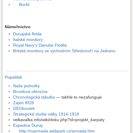
Boršč
Námořnictvo
Dunajská flotila
Italské monitory
Royal Navy's Danube Flotilla
Britské monitory ve východním Středomoří na Jadranu
Popeliště
Naše jednotky
Brusilova ofenzíva
Chronologická tabulka
— takhle to nezafunguje
Zajetí IR28
GEOkoutek
Strategická studie války 1914-1918
velkavalka.info/wiki/doku.php?id=projekt_karpaty
Expedice Dunaj
http://ruarmada.webpark.cz/armada.htm