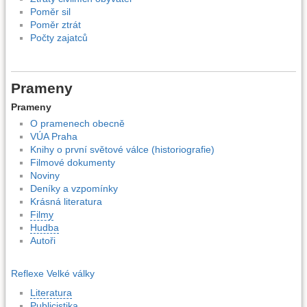
Poměr sil
Poměr ztrát
Počty zajatců
Prameny
Prameny
O pramenech obecně
VÚA Praha
Knihy o první světové válce (historiografie)
Filmové dokumenty
Noviny
Deníky a vzpomínky
Krásná literatura
Filmy
Hudba
Autoři
Reflexe Velké války
Literatura
Publicistika