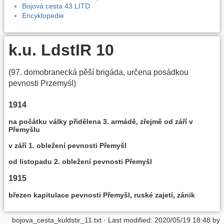
Bojová cesta 43 LITD
Encyklopedie
k.u. LdstIR 10
(97. domobranecká pěší brigáda, určena posádkou
pevnosti Przemyśl)
1914
na počátku války přidělena 3. armádě, zřejmě od září v
Přemyšlu
v září 1. obležení pevnosti Přemyšl
od listopadu 2. obležení pevnosti Přemyšl
1915
březen kapitulace pevnosti Přemyšl, ruské zajetí, zánik
bojova_cesta_kuldstir_11.txt
· Last modified:
2020/05/19 18:48
by