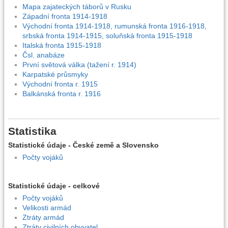
Mapa zajateckých táborů v Rusku
Západní fronta 1914-1918
Východní fronta 1914-1918, rumunská fronta 1916-1918,
srbská fronta 1914-1915, soluňská fronta 1915-1918
Italská fronta 1915-1918
Čsl. anabáze
První světová válka (tažení r. 1914)
Karpatské průsmyky
Východní fronta r. 1915
Balkánská fronta r. 1916
Statistika
Statistické údaje - České země a Slovensko
Počty vojáků
Statistické údaje - celkové
Počty vojáků
Velikosti armád
Ztráty armád
Ztráty civilních obyvatel