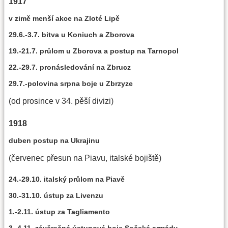
1917
v zimě menší akce na Zloté Lipě
29.6.-3.7. bitva u Koniuch a Zborova
19.-21.7. průlom u Zborova a postup na Tarnopol
22.-29.7. pronásledování na Zbrucz
29.7.-polovina srpna boje u Zbrzyze
(od prosince v 34. pěší divizi)
1918
duben postup na Ukrajinu
(červenec přesun na Piavu, italské bojiště)
24.-29.10. italský průlom na Piavě
30.-31.10. ústup za Livenzu
1.-2.11. ústup za Tagliamento
3.-4.11. závěrečné ústupové boje Sočské armády