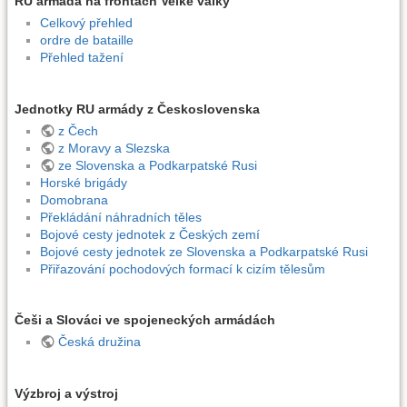
RU armáda na frontách Velké války
Celkový přehled
ordre de bataille
Přehled tažení
Jednotky RU armády z Československa
z Čech
z Moravy a Slezska
ze Slovenska a Podkarpatské Rusi
Horské brigády
Domobrana
Překládání náhradních těles
Bojové cesty jednotek z Českých zemí
Bojové cesty jednotek ze Slovenska a Podkarpatské Rusi
Přiřazování pochodových formací k cizím tělesům
Češi a Slováci ve spojeneckých armádách
Česká družina
Výzbroj a výstroj