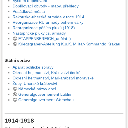
Systém doplňování
Doplňovací obvody - mapy, přehledy
Posádková města
Rakousko-uherská armáda v roce 1914
Reorganizace RU armády během války
Reorganizace pěších pluků (1918)
Nástupncké pluky čs. armády
ETAPPENBEREICH_udělat :)
Kriegsgräber-Abteilung K.u.K. Militär-Kommando Krakau
Státní správa
Aparát politické správy
Okresní hejtmanství, Království české
Okresní hejtmanství, Markarabství moravské
Župy, Uherské království
Německé názvy obcí
Generalgouvernement Lublin
Generalgouverment Warschau
1914-1918