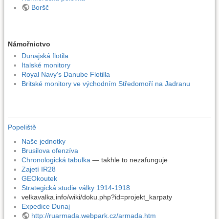
Boršč
Námořnictvo
Dunajská flotila
Italské monitory
Royal Navy's Danube Flotilla
Britské monitory ve východním Středomoří na Jadranu
Popeliště
Naše jednotky
Brusilova ofenzíva
Chronologická tabulka
— takhle to nezafunguje
Zajetí IR28
GEOkoutek
Strategická studie války 1914-1918
velkavalka.info/wiki/doku.php?id=projekt_karpaty
Expedice Dunaj
http://ruarmada.webpark.cz/armada.htm