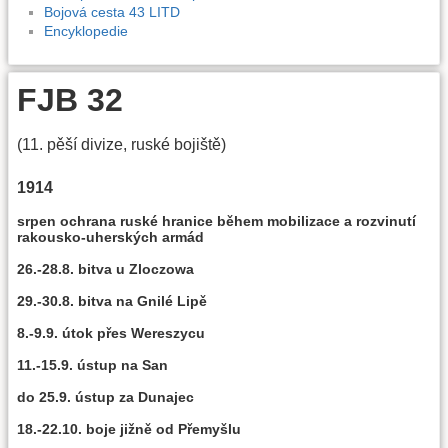
Bojová cesta 43 LITD
Encyklopedie
FJB 32
(11. pěší divize, ruské bojiště)
1914
srpen ochrana ruské hranice během mobilizace a rozvinutí
rakousko-uherských armád
26.-28.8. bitva u Zloczowa
29.-30.8. bitva na Gnilé Lipě
8.-9.9. útok přes Wereszycu
11.-15.9. ústup na San
do 25.9. ústup za Dunajec
18.-22.10. boje jižně od Přemyšlu