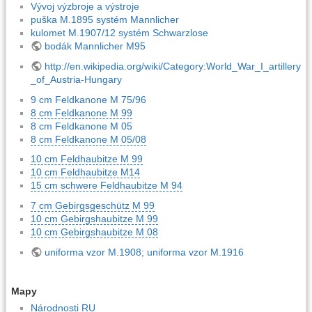
Vývoj výzbroje a výstroje
puška M.1895 systém Mannlicher
kulomet M.1907/12 systém Schwarzlose
bodák Mannlicher M95
http://en.wikipedia.org/wiki/Category:World_War_I_artillery
_of_Austria-Hungary
9 cm Feldkanone M 75/96
8 cm Feldkanone M 99
8 cm Feldkanone M 05
8 cm Feldkanone M 05/08
10 cm Feldhaubitze M 99
10 cm Feldhaubitze M14
15 cm schwere Feldhaubitze M 94
7 cm Gebirgsgeschütz M 99
10 cm Gebirgshaubitze M 99
10 cm Gebirgshaubitze M 08
uniforma vzor M.1908; uniforma vzor M.1916
Mapy
Národnosti RU