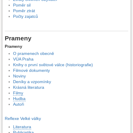
Poměr sil
Poměr ztrát
Počty zajatců
Prameny
Prameny
O pramenech obecně
VÚA Praha
Knihy o první světové válce (historiografie)
Filmové dokumenty
Noviny
Deníky a vzpomínky
Krásná literatura
Filmy
Hudba
Autoři
Reflexe Velké války
Literatura
Publicistika