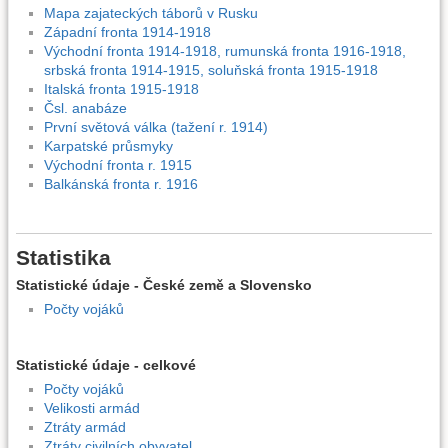
Mapa zajateckých táborů v Rusku
Západní fronta 1914-1918
Východní fronta 1914-1918, rumunská fronta 1916-1918,
srbská fronta 1914-1915, soluňská fronta 1915-1918
Italská fronta 1915-1918
Čsl. anabáze
První světová válka (tažení r. 1914)
Karpatské průsmyky
Východní fronta r. 1915
Balkánská fronta r. 1916
Statistika
Statistické údaje - České země a Slovensko
Počty vojáků
Statistické údaje - celkové
Počty vojáků
Velikosti armád
Ztráty armád
Ztráty civilních obyvatel