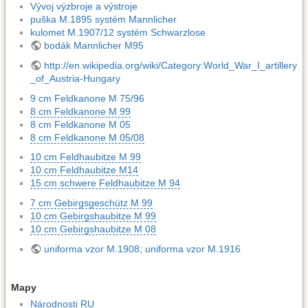
Vývoj výzbroje a výstroje
puška M.1895 systém Mannlicher
kulomet M.1907/12 systém Schwarzlose
bodák Mannlicher M95
http://en.wikipedia.org/wiki/Category:World_War_I_artillery
_of_Austria-Hungary
9 cm Feldkanone M 75/96
8 cm Feldkanone M 99
8 cm Feldkanone M 05
8 cm Feldkanone M 05/08
10 cm Feldhaubitze M 99
10 cm Feldhaubitze M14
15 cm schwere Feldhaubitze M 94
7 cm Gebirgsgeschütz M 99
10 cm Gebirgshaubitze M 99
10 cm Gebirgshaubitze M 08
uniforma vzor M.1908; uniforma vzor M.1916
Mapy
Národnosti RU