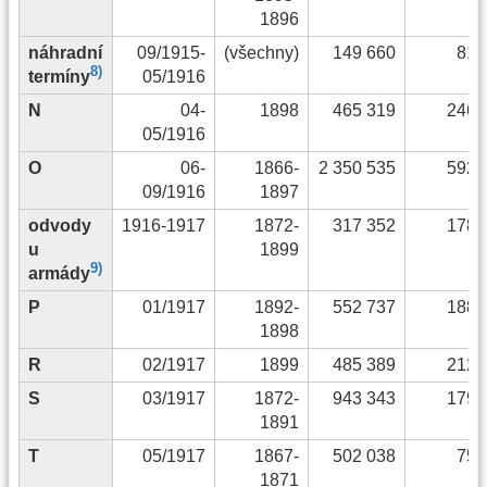
1896
náhradní
09/1915-
(všechny)
149 660
81 
8)
05/1916
termíny
N
04-
1898
465 319
246 
05/1916
O
06-
1866-
2 350 535
592 
09/1916
1897
odvody
1916-1917
1872-
317 352
178 
u
1899
9)
armády
P
01/1917
1892-
552 737
188 
1898
R
02/1917
1899
485 389
212 
S
03/1917
1872-
943 343
179 
1891
T
05/1917
1867-
502 038
75 
1871