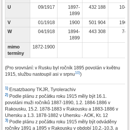
U
09/1917
1897-
432 188
104 
1899
V
01/1918
1900
501 904
190 
W
04/1918
1894-
443 308
74 
1899
mimo
1872-1900
termíny
(Pro srovnání: v Rusku byl ročník 1895 povolán v květnu
10)
1915, službu nastoupil asi v srpnu
)
1)
Ersatzbaony TKJR, Tyrolerachiv
2)
Podle plánu z počátku roku 1915 měly být 16.1.
povoláni muži ročníků 1887-1890, 1.2. 1884-1886 v
Rakousku, 15.2. 1878-1883 v Rakousku a 1883-1886 v
Uhersku a 1.3. 1878-1882 v Uhersku - AOK, Kt. 12
3)
Podle plánu z počátku roku 1915 měly být odváděny
ročníky 1891 a 1895 v Rakousku v období 10.2.-10.3. a