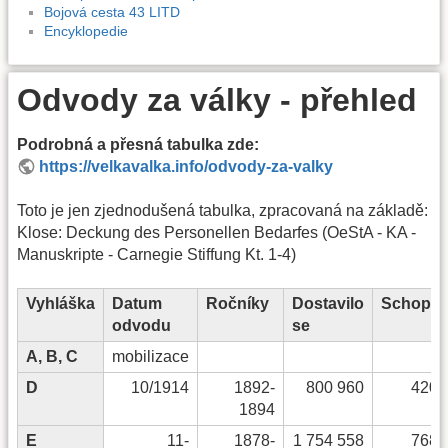
Bojová cesta 43 LITD
Encyklopedie
Odvody za války - přehled
Podrobná a přesná tabulka zde:
https://velkavalka.info/odvody-za-valky
Toto je jen zjednodušená tabulka, zpracovaná na základě:
Klose: Deckung des Personellen Bedarfes (OeStA - KA -
Manuskripte - Carnegie Stiffung Kt. 1-4)
Vyhláška
Datum
Ročníky
Dostavilo
Schopn
odvodu
se
A, B, C
mobilizace
D
10/1914
1892-
800 960
420 
1894
E
11-
1878-
1 754 558
768 