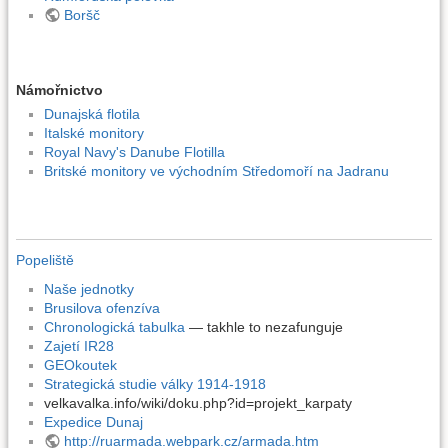
Boršč
Námořnictvo
Dunajská flotila
Italské monitory
Royal Navy's Danube Flotilla
Britské monitory ve východním Středomoří na Jadranu
Popeliště
Naše jednotky
Brusilova ofenzíva
Chronologická tabulka
— takhle to nezafunguje
Zajetí IR28
GEOkoutek
Strategická studie války 1914-1918
velkavalka.info/wiki/doku.php?id=projekt_karpaty
Expedice Dunaj
http://ruarmada.webpark.cz/armada.htm