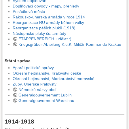
Systém doplňování
Doplňovací obvody - mapy, přehledy
Posádková města
Rakousko-uherská armáda v roce 1914
Reorganizace RU armády během války
Reorganizace pěších pluků (1918)
Nástupncké pluky čs. armády
ETAPPENBEREICH_udělat :)
Kriegsgräber-Abteilung K.u.K. Militär-Kommando Krakau
Státní správa
Aparát politické správy
Okresní hejtmanství, Království české
Okresní hejtmanství, Markarabství moravské
Župy, Uherské království
Německé názvy obcí
Generalgouvernement Lublin
Generalgouverment Warschau
1914-1918