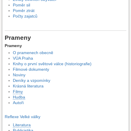
Poměr sil
Poměr ztrát
Počty zajatců
Prameny
Prameny
O pramenech obecně
VÚA Praha
Knihy o první světové válce (historiografie)
Filmové dokumenty
Noviny
Deníky a vzpomínky
Krásná literatura
Filmy
Hudba
Autoři
Reflexe Velké války
Literatura
Publicistika