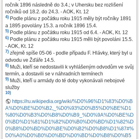
ročník 1896 následně do 3.4.; v Uhersku bez rozlišení
ročníků od 18.2. do 24.3. - AOK, Kt. 12
4)
Podle plánu z počátku roku 1915 měly být ročníky 1891
a 1895 povolány 15.3. a ročník 1896 15.4.
5)
Podle plánu z počátku roku 1915 od 6.4. - AOK, Kt. 12
6)
Podle plánu z počátku roku 1915 měli být povoláni 15.5.
- AOK, Kt. 12
7)
zřejmě spíše 05-06 - podle případu F. Hlávky, který byl u
odvodu ve Žďáře 14.5.
8)
Muži, kteří se nedostavili k vyhlášeným odvodům ve svůj
termín, a dostavili se v náhradních termínech
9)
Muži, kteří u armády do té doby vykonávali nebojové
služby
10)
https://ru.wikipedia.org/wiki/%D0%96%D1%83%D0%B
A%D0%BE%D0%B2,_%D0%93%D0%B5%D0%BE%D1
%80%D0%B3%D0%B8%D0%B9_%D0%9A%D0%BE%D
0%BD%D1%81%D1%82%D0%B0%D0%BD%D1%82%D
0%B8%D0%BD%D0%BE%D0%B2%D0%B8%D1%87#%
D0%A0%D0%B0%D0%BD%D0%BD%D0%B8%D0%B5