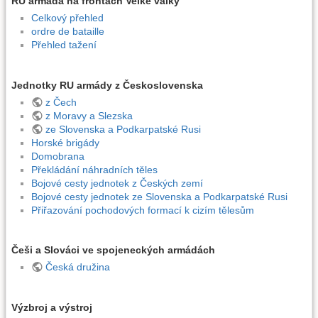
RU armáda na frontách Velké války
Celkový přehled
ordre de bataille
Přehled tažení
Jednotky RU armády z Československa
z Čech
z Moravy a Slezska
ze Slovenska a Podkarpatské Rusi
Horské brigády
Domobrana
Překládání náhradních těles
Bojové cesty jednotek z Českých zemí
Bojové cesty jednotek ze Slovenska a Podkarpatské Rusi
Přiřazování pochodových formací k cizím tělesům
Češi a Slováci ve spojeneckých armádách
Česká družina
Výzbroj a výstroj