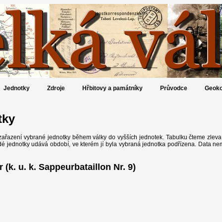
Jednotky
Zdroje
Hřbitovy a památníky
Průvodce
Geoko
tky
zařazení vybrané jednotky během války do vyšších jednotek. Tabulku čteme zleva
dé jednotky udává období, ve kterém jí byla vybraná jednotka podřízena. Data n
 (k. u. k. Sappeurbataillon Nr. 9)