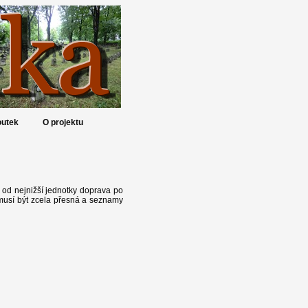
utek
O projektu
 od nejnižší jednotky doprava po
emusí být zcela přesná a seznamy