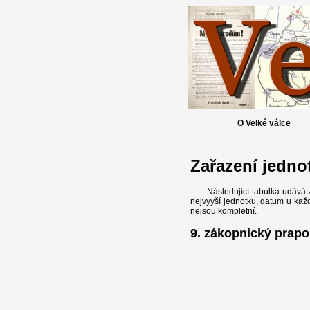
O Velké válce
Zařazení jedno
Následující tabulka udává 
nejvyyší jednotku, datum u kaž
nejsou kompletní.
9. zákopnický prapor